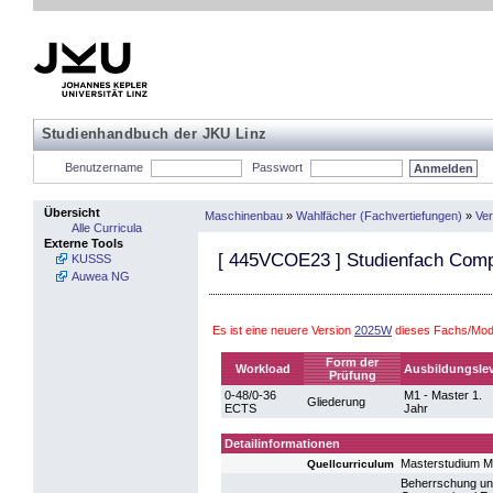
Studienhandbuch der JKU Linz
Benutzername
Passwort
Übersicht
Maschinenbau
»
Wahlfächer (Fachvertiefungen)
»
Ver
Alle Curricula
Externe Tools
[
445VCOE23
] Studienfach Comp
KUSSS
Auwea NG
Es ist eine neuere Version
2025W
dieses Fachs/Mod
Form der
Workload
Ausbildungslev
Prüfung
0-48/0-36
M1 - Master 1.
Gliederung
ECTS
Jahr
Detailinformationen
Masterstudium 
Quellcurriculum
Beherrschung und