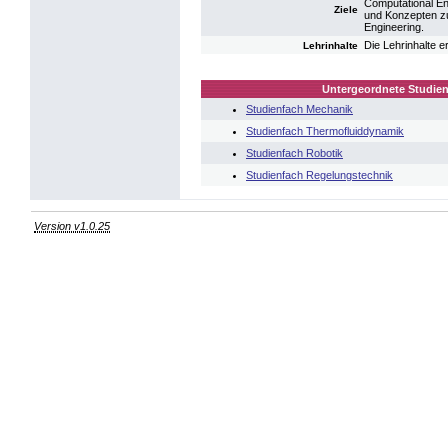
Computational En
Ziele
und Konzepten zu
Engineering.
Die Lehrinhalte 
Lehrinhalte
Untergeordnete Studien
Studienfach Mechanik
Studienfach Thermofluiddynamik
Studienfach Robotik
Studienfach Regelungstechnik
Version v1.0.25