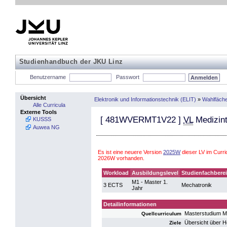
Studienhandbuch der JKU Linz
Benutzername
Passwort
Übersicht
Elektronik und Informationstechnik (ELIT)
»
Wahlfäch
Alle Curricula
Externe Tools
[
481WVERMT1V22
]
VL
Medizint
KUSSS
Auwea NG
Es ist eine neuere Version
2025W
dieser LV im Curri
2026W vorhanden.
Workload
Ausbildungslevel
Studienfachbere
M1 - Master 1.
3 ECTS
Mechatronik
Jahr
Detailinformationen
Masterstudium M
Quellcurriculum
Übersicht über H
Ziele