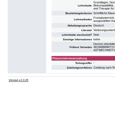
Grundlagen, Nor
Biokompatibilität,
Lehrinhalte
and Therapie für
Schriftliche Klaus
Beurteilungskriterien
Frontalunterricht
Lehrmethoden
ausgewählten Kap
Deutsch
Abhaltungssprache
Vorlesungsunterla
Literatur
Nein
Lehrinhalte wechselnd?
keine
Sonstige Informationen
Decken ebenfalls
481WMBMMT1V15:
Frühere Varianten
ASTMECHMDTV14:
Präsenzlehrveranstaltung
-
Teilungsziffer
Zuteilung nach R
Zuteilungsverfahren
Version v1.0.25