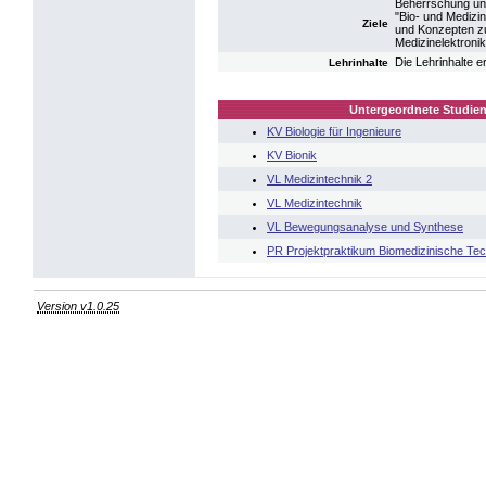
Beherrschung und
"Bio- und Medizin
Ziele
und Konzepten zu
Medizinelektronik
Die Lehrinhalte 
Lehrinhalte
Untergeordnete Studien
KV Biologie für Ingenieure
KV Bionik
VL Medizintechnik 2
VL Medizintechnik
VL Bewegungsanalyse und Synthese
PR Projektpraktikum Biomedizinische Tec
Version v1.0.25