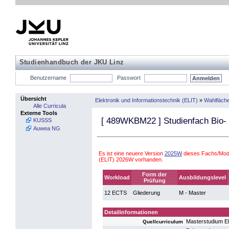
Studienhandbuch der JKU Linz
Benutzername
Passwort
Übersicht
Elektronik und Informationstechnik (ELIT)
»
Wahlfäch
Alle Curricula
Externe Tools
[
489WKBM22
] Studienfach Bio-
KUSSS
Auwea NG
Es ist eine neuere Version
2025W
dieses Fachs/Modu
(ELIT) 2026W vorhanden.
Form der
Workload
Ausbildungslevel
Prüfung
12 ECTS
Gliederung
M - Master
Detailinformationen
Masterstudium El
Quellcurriculum