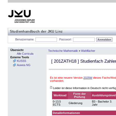
Studienhandbuch der JKU Linz
Benutzername
Passwort
Übersicht
Technische Mathematik
»
Wahlfächer
Alle Curricula
Externe Tools
[
201ZATH18
] Studienfach Zahle
KUSSS
Auwea NG
Es ist eine neuere Version
2025W
dieses Fachs/Modu
vorhanden.
(*)
Leider ist diese Information in Deutsch nicht verfü
Form der
Workload
Ausbildungslevel
Prüfung
0-13,5
B3 - Bachelor 3.
Gliederung
ECTS
Jahr
Detailinformationen