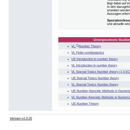
liegt dabei auf
In den dazugehör
erweitert werde
Aussagen erlern
Spezialvorlesu
und aktuelle wi
Untergeordnete Studien
(*)
VL
Number Theory
VL Finite combinatorics
UE Introduction in number theory
VL Introduction in number theory
VL Special Topics Number theory (1,5 E
UE Special Topics Number theory
VL Special Topics Number theory
UE Number-theoretic Methods in Numeric
VL Number-theoretic Methods in Numerica
UE Number Theory
Version v1.0.25