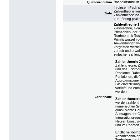
Bachelorstudium
Quellcurriculum
In diesem Fach 
Zahlentheorie ve
Ziele
Zahlentheorie is
zur Lösung prakt
Zahlentheorie 1
klassischen, ele
Primzahlen, der 
Rechnen mit Res
Primitivwurzeln 
Anwendungen wie
vorgestellt werd
vertieft und erwe
einfacher zahlen
Zahlentheorie 
Zahlentheorie. Z
und das Erlerne
Probleme. Dabei
Funktionen, die
Approximationen
Gleichverteilun
vertieft und zu
werden.
Lehrinhalte
Zahlentheoreti
werden zahlent
numerischen Sim
quasi-Monte Car
Aussagen der Gl
Integrationsrege
Netzen konstruie
und im Rahmen 
Endliche Komb
Abzähltechniken
Techniken zur L