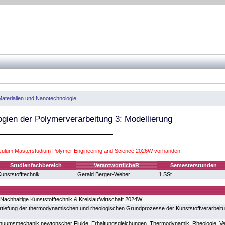
Materialien und Nanotechnologie
gien der Polymerverarbeitung 3: Modellierung
iculum Masterstudium Polymer Engineering and Science 2026W vorhanden.
Studienfachbereich
VerantwortlicheR
Semesterstunden
unststofftechnik
Gerald Berger-Weber
1 SSt
Nachhaltige Kunststofftechnik & Kreislaufwirtschaft 2024W
tiefung der thermodynamischen und rheologischen Grundprozesse der Kunststoffverarbeitu
inuumsmechanik newtonscher Fluide, Erhaltungsgleichungen, Thermodynamik, Rheologie, Ve