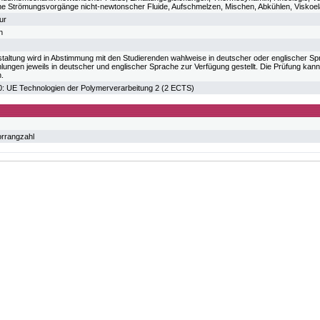
me Strömungsvorgänge nicht-newtonscher Fluide, Aufschmelzen, Mischen, Abkühlen, Viskoelas
ur
h
taltung wird in Abstimmung mit den Studierenden wahlweise in deutscher oder englischer S
ungen jeweils in deutscher und englischer Sprache zur Verfügung gestellt. Die Prüfung kan
n.
UE Technologien der Polymerverarbeitung 2 (2 ECTS)
orrangzahl