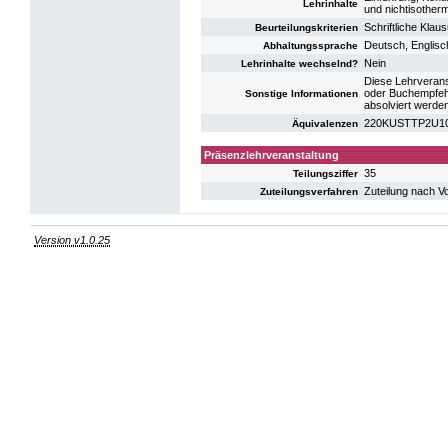
Lehrinhalte
und nichtisother
Schriftliche Klaus
Beurteilungskriterien
Deutsch, Englisc
Abhaltungssprache
Nein
Lehrinhalte wechselnd?
Diese Lehrverans
oder Buchempfehl
Sonstige Informationen
absolviert werde
220KUSTTP2U10: 
Äquivalenzen
Präsenzlehrveranstaltung
35
Teilungsziffer
Zuteilung nach V
Zuteilungsverfahren
Version v1.0.25