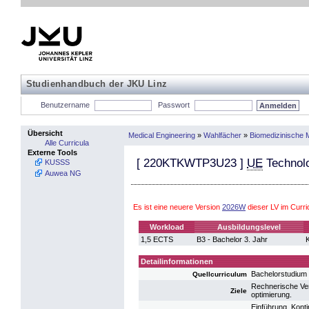
Studienhandbuch der JKU Linz
Benutzername
Passwort
Übersicht
Medical Engineering
»
Wahlfächer
»
Biomedizinische 
Alle Curricula
Externe Tools
[
220KTKWTP3U23
]
UE
Technolo
KUSSS
Auwea NG
Es ist eine neuere Version
2026W
dieser LV im Curr
Workload
Ausbildungslevel
1,5 ECTS
B3 - Bachelor 3. Jahr
K
Detailinformationen
Bachelorstudium 
Quellcurriculum
Rechnerische Ver
Ziele
optimierung.
Einführung, Kont