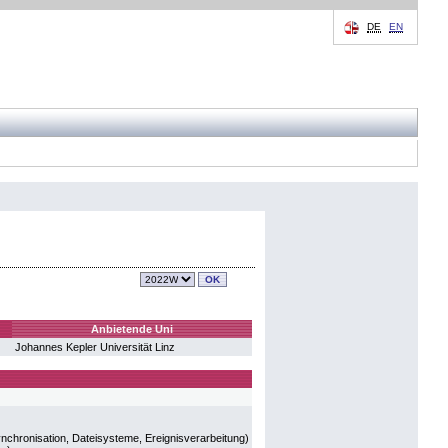
DE
EN
Anbietende Uni
Johannes Kepler Universität Linz
nchronisation, Dateisysteme, Ereignisverarbeitung)