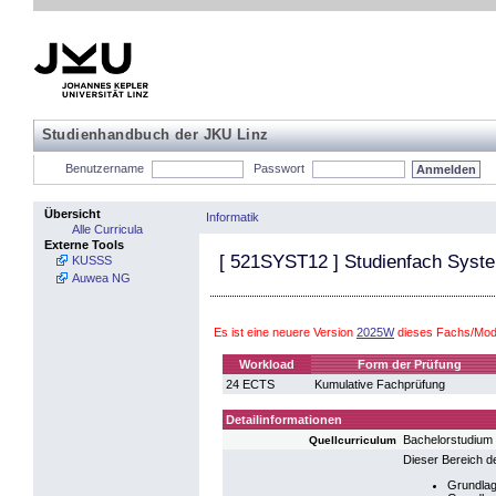
Studienhandbuch der JKU Linz
Benutzername
Passwort
Übersicht
Informatik
Alle Curricula
Externe Tools
[
521SYST12
] Studienfach Syst
KUSSS
Auwea NG
Es ist eine neuere Version
2025W
dieses Fachs/Modu
Workload
Form der Prüfung
24 ECTS
Kumulative Fachprüfung
Detailinformationen
Bachelorstudium
Quellcurriculum
Dieser Bereich d
Grundlag