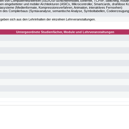
en von Computernetzwerken (ISO/OSI-Schichtenmodell, Ethernet, TCP/IP, Switching, Routi
en eingebetteter und mobiler Architekturen (ASICs, Mikrocontroller, Smartcards, drahtlose 
iasysteme (Medienformate, Kompressionsverfahren, Animation, interaktives Fernsehen)
n des Compilerbaus (Syntaxanalyse, semantische Analyse, Symboltabellen, Codeerzeugung
ergeben sich aus den Lehrinhalten der einzelnen Lehrveranstaltungen.
Untergeordnete Studienfächer, Module und Lehrveranstaltungen