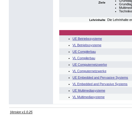
Grundlag
Ziele
Grundlag
Multimed
Technike
Die Lehrinhalte 
Lehrinhalte
UE Betriebssysteme
VL Betriebssysteme
UE Compilerbau
VL Compilerbau
UE Computernetzwerke
VL Computernetzwerke
UE Embedded and Pervasive Systems
VL Embedded and Pervasive Systems
UE Multimediasysteme
VL Multimediasysteme
Version v1.0.25