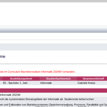
eme
ls im Curriculum Bachelorstudium Informatik 2026W vorhanden.
Ausbildungslevel
Studienfachbereich
VerantwortlicheR
B1 - Bachelor 1. Jahr
Informatik
Gabriele Kotsis
 Informatik 2022W
eckt die systemnahen Einsatzgebiete der Informatik ab. Studierende beherrschen:
en und Fallstudien von Betriebssystemen (Speicherverwaltung, Prozesse, Parallelität und Sy