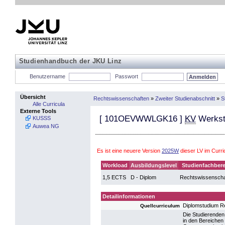
Studienhandbuch der JKU Linz
Benutzername
Passwort
Übersicht
Rechtswissenschaften
»
Zweiter Studienabschnitt
»
S
Alle Curricula
Externe Tools
[
101OEVWWLGK16
]
KV
Werksta
KUSSS
Auwea NG
Es ist eine neuere Version
2025W
dieser LV im Curr
Workload
Ausbildungslevel
Studienfachbere
1,5 ECTS
D - Diplom
Rechtswissenscha
Detailinformationen
Diplomstudium R
Quellcurriculum
Die Studierenden
in den Bereichen