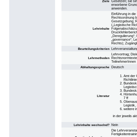
Gesetzen; sie sin
Ziele
erworbene Grundl
anwenden.
Einführung in die
Rechtsordnung b
Gesetzgebung; R
(„Legistische Ric
Folgenabschätzu
Lehrinhalte
Druckfehlerberic
„Deregulierung“; 
„governance“; Leg
Rechts); Zugängl
Lehrveranstaltun
Beurteilungskriterien
Lehrvortrag; Dis
Rechtsnormtexte;
Lehrmethoden
TeilnehmerInnen
Deutsch
Abhaltungssprache
Amt der 
Richtlin
Bundeska
Legistis
Bundeska
Hörtenhu
Literatur
7 ff
Obenaus,
Legistik,
weitere 
in der jeweils ak
Nein
Lehrinhalte wechselnd?
Die Lehrveransta
Fertigkeitentrain