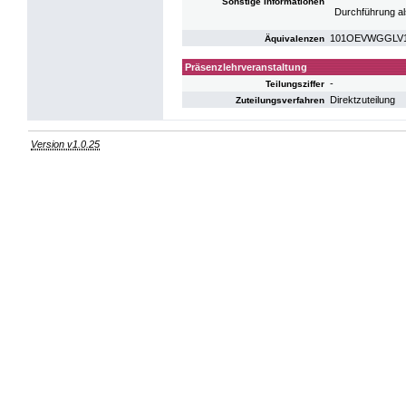
Sonstige Informationen
Durchführung al
101OEVWGGLV12:
Äquivalenzen
Präsenzlehrveranstaltung
-
Teilungsziffer
Direktzuteilung
Zuteilungsverfahren
Version v1.0.25