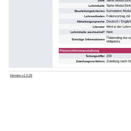
Siehe Modul Einf
Ziele
Siehe Modul Einf
Lehrinhalte
Kumulative Modu
Beurteilungskriterien
Folienvortrag mit
Lehrmethoden
Deutsch / Englis
Abhaltungssprache
Wird in der Lehr
Literatur
Nein
Lehrinhalte wechselnd?
(*)
Attending the e
Sonstige Informationen
obligatory.
Präsenzlehrveranstaltung
200
Teilungsziffer
Zuteilung nach V
Zuteilungsverfahren
Version v1.0.25