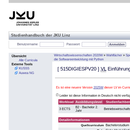
Studienhandbuch der JKU Linz
Benutzername
Passwort
Wirtschaftswissenschaften 2020W
»
Wahlfächer
»
Sp
Übersicht
die Softwareentwicklung mit Python
Alle Curricula
Externe Tools
[
515DIGIESPV20
]
VL
Einführung
KUSSS
Auwea NG
Es ist eine neuere Version
2025W
dieser LV im Curr
(*)
Leider ist diese Information in Deutsch nicht verfü
Workload
Ausbildungslevel
Studienfachber
B2 - Bachelor 2.
3 ECTS
Betriebswirtschaft
Jahr
Detailinformationen
Bachelorstudium 
Quellcurriculum