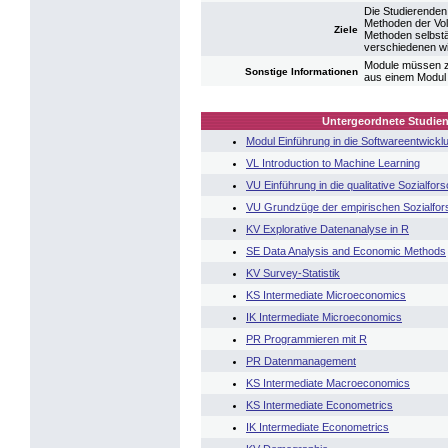
Die Studierenden
Methoden der Vol
Ziele
Methoden selbstä
verschiedenen w
Module müssen zu
Sonstige Informationen
aus einem Modul 
Untergeordnete Studien
Modul Einführung in die Softwareentwickl
VL Introduction to Machine Learning
VU Einführung in die qualitative Sozialfor
VU Grundzüge der empirischen Sozialfo
KV Explorative Datenanalyse in R
SE Data Analysis and Economic Methods
KV Survey-Statistik
KS Intermediate Microeconomics
IK Intermediate Microeconomics
PR Programmieren mit R
PR Datenmanagement
KS Intermediate Macroeconomics
KS Intermediate Econometrics
IK Intermediate Econometrics