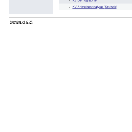
KV Demographie
KV Zeitreihenanalyse (Statistik)
Version v1.0.25