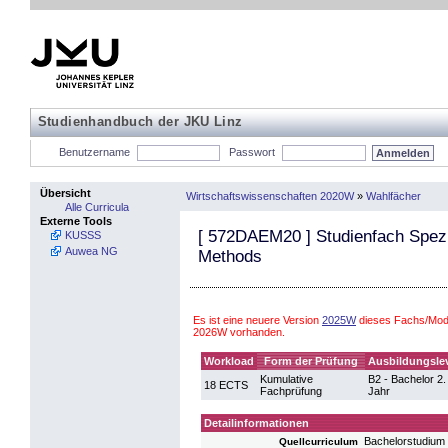
Studienhandbuch der JKU Linz
Benutzername
Passwort
Übersicht
Wirtschaftswissenschaften 2020W
»
Wahlfächer
Alle Curricula
Externe Tools
[
572DAEM20
] Studienfach Spez
KUSSS
Auwea NG
Methods
Es ist eine neuere Version
2025W
dieses Fachs/Modu
2026W vorhanden.
Workload
Form der Prüfung
Ausbildungsle
Kumulative
B2 - Bachelor 2.
18 ECTS
Fachprüfung
Jahr
Detailinformationen
Bachelorstudium
Quellcurriculum