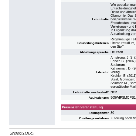
Wie gestaltet ma
Entscheidungsfe
Diese und ähnli
Ökonomie. Das Se
beispielsweise G
Lehrinhalte
Entscheiden unte
Verteilungs- und
In Ergänzung dazu
Ausarbeitung von 
Regelmäßige Teil
Literaturstudium,
Beurteilungskriterien
den Stoff.
Deutsch
Abhaltungssprache
Amstrong, J. S. 
Felser, G. (2007
Spektrum.
Kahneman, D. (2
Verlag.
Literatur
Kirchler, E. (201
Staat. Göttingen:
Solomon M., Bam
europäische Mar
Nein
Lehrinhalte wechselnd?
505WIPSMOPS14:
Äquivalenzen
Präsenzlehrveranstaltung
30
Teilungsziffer
Zuteilung nach V
Zuteilungsverfahren
Version v1.0.25