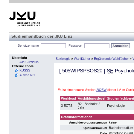
Studienhandbuch der JKU Linz
Benutzername
Passwort
Übersicht
Soziologie
»
Wahlfächer
»
Ergänzende Wahlfächer
»
Alle Curricula
Externe Tools
[
505WIPSPSOS20
]
SE
Psychol
KUSSS
Auwea NG
Es ist eine neuere Version
2025W
dieser LV im Curr
Workload
Ausbildungslevel
Studienfachbere
B2 - Bachelor 2.
3 ECTS
Psychologie
Jahr
Detailinformationen
keine
Anmeldevoraussetzungen
Bachelorstudium
Quellcurriculum
Vertiefung in un
Ziele