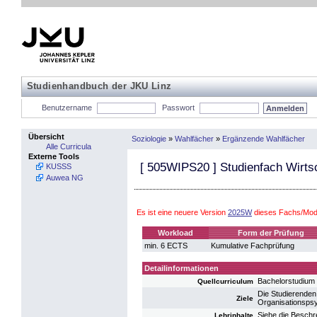
Studienhandbuch der JKU Linz
Benutzername
Passwort
Übersicht
Soziologie
»
Wahlfächer
»
Ergänzende Wahlfächer
Alle Curricula
Externe Tools
[
505WIPS20
] Studienfach Wirts
KUSSS
Auwea NG
Es ist eine neuere Version
2025W
dieses Fachs/Modu
Workload
Form der Prüfung
min. 6 ECTS
Kumulative Fachprüfung
Detailinformationen
Bachelorstudium
Quellcurriculum
Die Studierenden
Ziele
Organisationspsy
Siehe die Beschr
Lehrinhalte