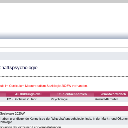
chaftspsychologie
ls im Curriculum Masterstudium Soziologie 2026W vorhanden.
Ausbildungslevel
Studienfachbereich
VerantwortlicheR
B2 - Bachelor 2. Jahr
Psychologie
Roland Atzmüller
 Soziologie 2020W
 haben grundlegende Kenntnisse der Wirtschaftspsychologie, insb. in der Markt- und Ökonom
chologie
eibungen der einzelnen Lehrveranstaltungen