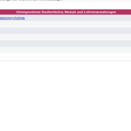
Untergeordnete Studienfächer, Module und Lehrveranstaltungen
sationspsychologie