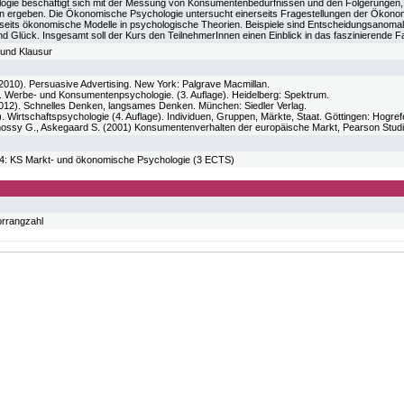
ogie beschäftigt sich mit der Messung von Konsumentenbedürfnissen und den Folgerungen, 
 ergeben. Die Ökonomische Psychologie untersucht einerseits Fragestellungen der Ökonomi
erseits ökonomische Modelle in psychologische Theorien. Beispiele sind Entscheidungsano
d Glück. Insgesamt soll der Kurs den TeilnehmerInnen einen Einblick in das faszinierend
 und Klausur
(2010). Persuasive Advertising. New York: Palgrave Macmillan.
). Werbe- und Konsumentenpsychologie. (3. Auflage). Heidelberg: Spektrum.
12). Schnelles Denken, langsames Denken. München: Siedler Verlag.
1). Wirtschaftspsychologie (4. Auflage). Individuen, Gruppen, Märkte, Staat. Göttingen: Hogref
ossy G., Askegaard S. (2001) Konsumentenverhalten der europäische Markt, Pearson Stud
 KS Markt- und ökonomische Psychologie (3 ECTS)
orrangzahl