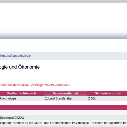
Wirtschaftspsychologie
ogie und Ökonomie
iculum Masterstudium Soziologie 2026W vorhanden.
Studienfachbereich
VerantwortlicheR
Semesterstunden
Psychologie
Eduard Brandstätter
2 SSt
 Soziologie 2020W
dlegender Kenntnisse der Markt- und Ökonomischen Psychologie. Reflexion der gelernten Inh