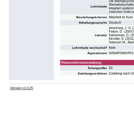
Die Marktpsychol
Werbebotschaften
Lehrinhalte
integriert ander
zwischen Geld un
Mitarbeit im Kurs
Beurteilungskriterien
Deutsch
Abhaltungssprache
Amstrong, J. S. 
Felser, G. (2007
Kahneman, D. (20
Literatur
Kirchler, E. (201
Solomon M., Bam
Nein
Lehrinhalte wechselnd?
505WIPSMOPK14:
Äquivalenzen
Präsenzlehrveranstaltung
50
Teilungsziffer
Zuteilung nach V
Zuteilungsverfahren
Version v1.0.25