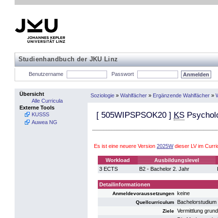
Studienhandbuch der JKU Linz
Benutzername
Passwort
Übersicht
Soziologie
»
Wahlfächer
»
Ergänzende Wahlfächer
»
Alle Curricula
Externe Tools
[
505WIPSPSOK20
]
KS
Psychol
KUSSS
Auwea NG
Es ist eine neuere Version
2025W
dieser LV im Curr
Workload
Ausbildungslevel
3 ECTS
B2 - Bachelor 2. Jahr
Detailinformationen
keine
Anmeldevoraussetzungen
Bachelorstudium
Quellcurriculum
Vermittlung grun
Ziele