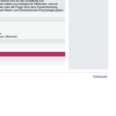
welche sich für die Gestaltung von
e mittels psychologischer Methoden, und sie
malien oder die Frage nach dem Zusammenhang
e Fach Markt- und Ökonomischen Psychologie geben.
e.
ium, München.
Impressum