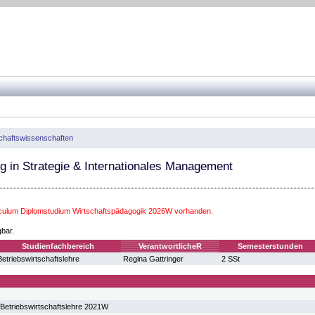
chaftswissenschaften
g in Strategie & Internationales Management
iculum Diplomstudium Wirtschaftspädagogik 2026W vorhanden.
gbar.
Studienfachbereich
VerantwortlicheR
Semesterstunden
Betriebswirtschaftslehre
Regina Gattringer
2 SSt
Betriebswirtschaftslehre 2021W