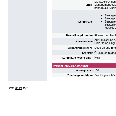
Die Studierenden
Managementtools 
Ziele
können die Studie
Strategi
Strategi
Strategi
Lehrinhalte
Strategi
Modelle 
Klausur und Nac
Beurteilungskriterien
Zur Erreichung d
Lehrmethoden
Diskussion einge
Deutsch und Eng
Abhaltungssprache
(*)
Selected textbo
Literatur
Nein
Lehrinhalte wechselnd?
Präsenzlehrveranstaltung
100
Teilungsziffer
Zuteilung nach V
Zuteilungsverfahren
Version v1.0.25