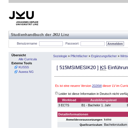
Studienhandbuch der JKU Linz
Benutzername
Passwort
Übersicht
Soziologie
»
Pflichtfächer
»
Ergänzungsfächer
»
Wirts
Alle Curricula
Externe Tools
[
515MSIMESIK20
]
KS
Einführun
KUSSS
Auwea NG
Es ist eine neuere Version
2026W
dieser LV im Curr
(*)
Leider ist diese Information in Deutsch nicht verfü
Workload
Ausbildungslevel
3 ECTS
B1 - Bachelor 1. Jahr
Detailinformationen
keine
Anmeldevoraussetzungen
Bachelorstudium 
Quellcurriculum