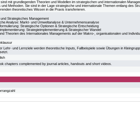
 sind mit grundlegenden Theorien und Modellen im strategischen und internationalen Manage
und Methoden. Sie sind in der Lage strategische und internationale Themen entlang des St
renden theoretisches Wissen in die Praxis transferieren.
e und Strategisches Management
sche Analyse: Markt- und Umweltanalyse & Unternehmensanalyse
eformulierung: Strategische Optionen & Strategische Entscheidung
eimplementierung: Strategieimplementierung & Strategischer Wandel
und Theorien des Internationales Managements auf der Makro-, organisationalen und Individ
hklausur
er Lehr- und Lernziele werden theoretische Inputs, Fallbeispiele sowie Übungen in Kleingrup
setzt.
lish
ok chapters complemented by journal articles, handouts and short videos.
orrangzahl