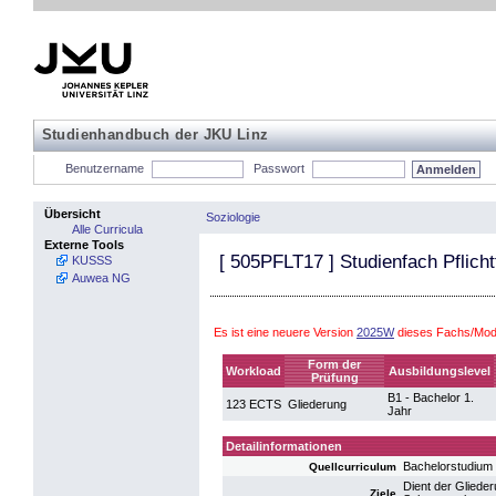
Studienhandbuch der JKU Linz
Benutzername
Passwort
Übersicht
Soziologie
Alle Curricula
Externe Tools
[
505PFLT17
] Studienfach Pflich
KUSSS
Auwea NG
Es ist eine neuere Version
2025W
dieses Fachs/Modu
Form der
Workload
Ausbildungslevel
Prüfung
B1 - Bachelor 1.
123 ECTS
Gliederung
Jahr
Detailinformationen
Bachelorstudium
Quellcurriculum
Dient der Gliede
Ziele