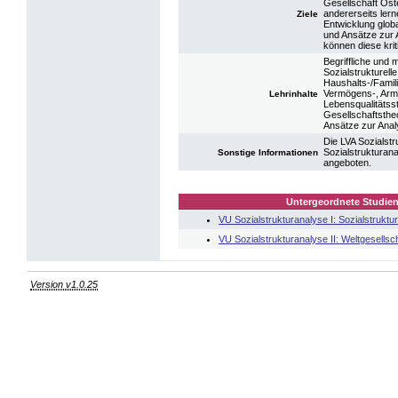
Gesellschaft Öste
andererseits lern
Ziele
Entwicklung glob
und Ansätze zur A
können diese krit
Begriffliche und
Sozialstrukturel
Haushalts-/Famil
Vermögens-, Armu
Lehrinhalte
Lebensqualitätsst
Gesellschaftsthe
Ansätze zur Anal
Die LVA Sozialstr
Sozialstrukturana
Sonstige Informationen
angeboten.
Untergeordnete Studien
VU Sozialstrukturanalyse I: Sozialstruktu
VU Sozialstrukturanalyse II: Weltgesellsch
Version v1.0.25