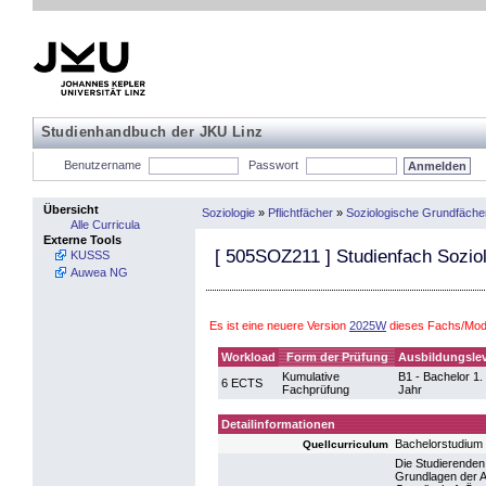
Studienhandbuch der JKU Linz
Benutzername
Passwort
Übersicht
Soziologie
»
Pflichtfächer
»
Soziologische Grundfäche
Alle Curricula
Externe Tools
[
505SOZ211
] Studienfach Soziol
KUSSS
Auwea NG
Es ist eine neuere Version
2025W
dieses Fachs/Modu
Workload
Form der Prüfung
Ausbildungslev
Kumulative
B1 - Bachelor 1.
6 ECTS
Fachprüfung
Jahr
Detailinformationen
Bachelorstudium
Quellcurriculum
Die Studierenden
Grundlagen der A