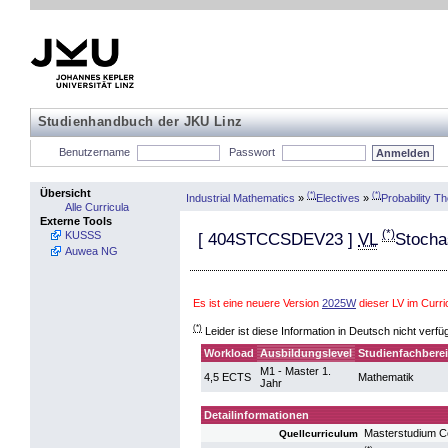
Studienhandbuch der JKU Linz
Benutzername
Passwort
Übersicht
(*)
(*)
Industrial Mathematics
»
Electives
»
Probability T
Alle Curricula
Externe Tools
(*)
KUSSS
[
404STCCSDEV23
]
VL
Stochas
Auwea NG
Es ist eine neuere Version
2025W
dieser LV im Curr
(*)
Leider ist diese Information in Deutsch nicht verfü
Workload
Ausbildungslevel
Studienfachbere
M1 - Master 1.
4,5 ECTS
Mathematik
Jahr
Detailinformationen
Masterstudium C
Quellcurriculum