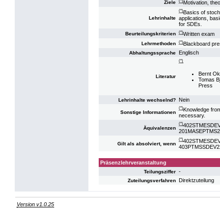
(*)
Motivation, theo
Ziele
(*)
Basics of stoch
applications, ba
Lehrinhalte
for SDEs.
(*)
Written exam
Beurteilungskriterien
(*)
Blackboard pre
Lehrmethoden
Englisch
Abhaltungssprache
(*)
Bernt Oks
Literatur
Tomas Bj
Press
Nein
Lehrinhalte wechselnd?
(*)
Knowledge from 
Sonstige Informationen
necessary.
(*)
402STMESDEV22:
Äquivalenzen
201MASEPTMS22: S
(*)
402STMESDEV22:
Gilt als absolviert, wenn
403PTMSSDEV22: V
Präsenzlehrveranstaltung
-
Teilungsziffer
Direktzuteilung
Zuteilungsverfahren
Version v1.0.25