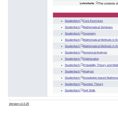
(*)
The contents of
Lehrinhalte
(*)
Studienfach
Core Exercises
(*)
Studienfach
Mathematical Seminars
(*)
Studienfach
Geometry
(*)
Studienfach
Mathematical Methods in E
(*)
Studienfach
Mathematical Methods in t
(*)
Studienfach
Numerical Analysis
(*)
Studienfach
Optimization
(*)
Studienfach
Probability Theory and Math
(*)
Studienfach
Analysis
(*)
Studienfach
Knowledge-based Mathema
(*)
Studienfach
Number Theory
(*)
Studienfach
Soft Skills
Version v1.0.25