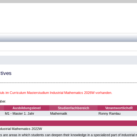
tives
ls im Curriculum Masterstudium Industrial Mathematics 2026W vorhanden.
gbar.
Ausbildungslevel
Studienfachbereich
VerantwortlicheR
M1 - Master 1. Jahr
Mathematik
Ronny Ramlau
ndustrial Mathematics 2022W
ts are areas in which students can deepen their knowledge in a specialized part of industrial 