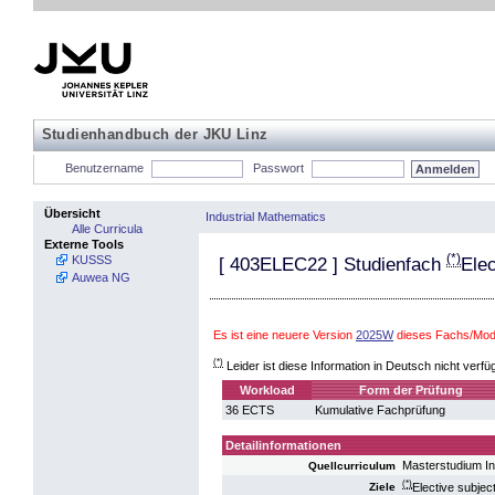
Studienhandbuch der JKU Linz
Benutzername
Passwort
Übersicht
Industrial Mathematics
Alle Curricula
Externe Tools
(*)
KUSSS
[
403ELEC22
] Studienfach
Elec
Auwea NG
Es ist eine neuere Version
2025W
dieses Fachs/Modu
(*)
Leider ist diese Information in Deutsch nicht verfü
Workload
Form der Prüfung
36 ECTS
Kumulative Fachprüfung
Detailinformationen
Masterstudium I
Quellcurriculum
(*)
Elective subjec
Ziele