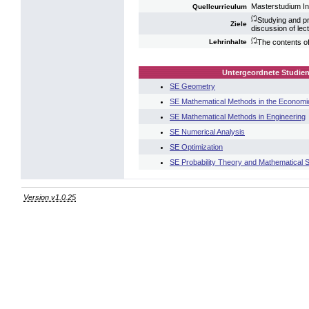
Masterstudium I
Quellcurriculum
(*)
Studying and pre
Ziele
discussion of lec
(*)
The contents of
Lehrinhalte
Untergeordnete Studien
SE Geometry
SE Mathematical Methods in the Economi
SE Mathematical Methods in Engineering
SE Numerical Analysis
SE Optimization
SE Probability Theory and Mathematical St
Version v1.0.25