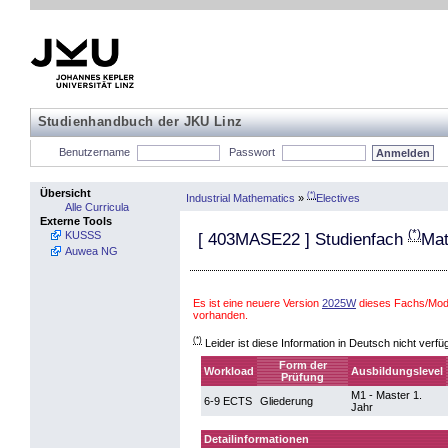
Studienhandbuch der JKU Linz
Benutzername
Passwort
Übersicht
(*)
Industrial Mathematics
»
Electives
Alle Curricula
Externe Tools
(*)
KUSSS
[
403MASE22
] Studienfach
Mat
Auwea NG
Es ist eine neuere Version
2025W
dieses Fachs/Modu
vorhanden.
(*)
Leider ist diese Information in Deutsch nicht verfü
Form der
Workload
Ausbildungslevel
Prüfung
M1 - Master 1.
6-9 ECTS
Gliederung
Jahr
Detailinformationen