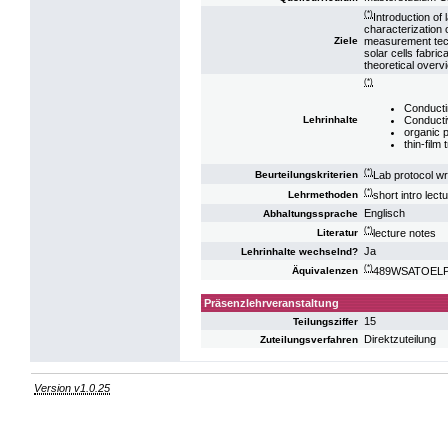
(*)
Introduction of
characterization 
measurement techn
Ziele
solar cells fabr
theoretical overvi
(*)
Conductin
Conducti
Lehrinhalte
organic p
thin-film 
(*)
Lab protocol wr
Beurteilungskriterien
(*)
short intro lec
Lehrmethoden
Englisch
Abhaltungssprache
(*)
lecture notes
Literatur
Ja
Lehrinhalte wechselnd?
(*)
489WSATOELP16
Äquivalenzen
Präsenzlehrveranstaltung
15
Teilungsziffer
Direktzuteilung
Zuteilungsverfahren
Version v1.0.25