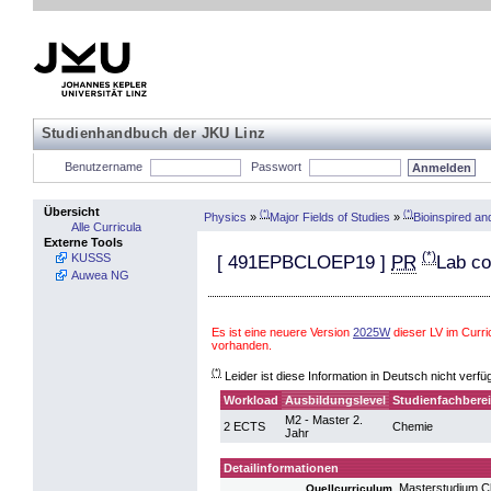
Studienhandbuch der JKU Linz
Benutzername
Passwort
Übersicht
(*)
(*)
Physics
»
Major Fields of Studies
»
Bioinspired a
Alle Curricula
Externe Tools
(*)
KUSSS
[
491EPBCLOEP19
]
PR
Lab co
Auwea NG
Es ist eine neuere Version
2025W
dieser LV im Curr
vorhanden.
(*)
Leider ist diese Information in Deutsch nicht verfü
Workload
Ausbildungslevel
Studienfachbere
M2 - Master 2.
2 ECTS
Chemie
Jahr
Detailinformationen
Masterstudium C
Quellcurriculum