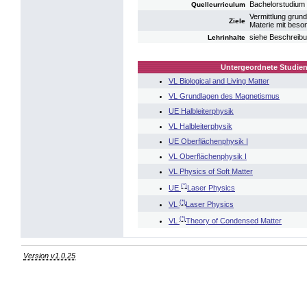
Bachelorstudium
Quellcurriculum
Vermittlung grun
Ziele
Materie mit beso
siehe Beschreibu
Lehrinhalte
Untergeordnete Studien
VL Biological and Living Matter
VL Grundlagen des Magnetismus
UE Halbleiterphysik
VL Halbleiterphysik
UE Oberflächenphysik I
VL Oberflächenphysik I
VL Physics of Soft Matter
(*)
UE
Laser Physics
(*)
VL
Laser Physics
(*)
VL
Theory of Condensed Matter
Version v1.0.25