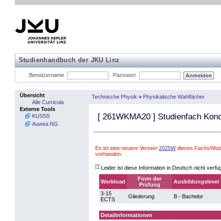
Studienhandbuch der JKU Linz
Benutzername
Passwort
Übersicht
Technische Physik
»
Physikalische Wahlfächer
Alle Curricula
Externe Tools
[
261WKMA20
] Studienfach Kond
KUSSS
Auwea NG
Es ist eine neuere Version
2025W
dieses Fachs/Modu
vorhanden.
(*)
Leider ist diese Information in Deutsch nicht verfü
Form der
Workload
Ausbildungslevel
Prüfung
3-15
Gliederung
B - Bachelor
ECTS
Detailinformationen