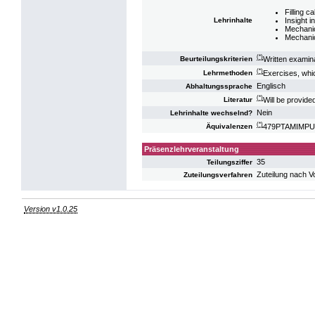
Filling c
Insight 
Lehrinhalte
Mechanic
Mechanica
(*)
Written examina
Beurteilungskriterien
(*)
Exercises, whi
Lehrmethoden
Englisch
Abhaltungssprache
(*)
Will be provide
Literatur
Nein
Lehrinhalte wechselnd?
(*)
479PTAMIMPU12
Äquivalenzen
Präsenzlehrveranstaltung
35
Teilungsziffer
Zuteilung nach V
Zuteilungsverfahren
Version v1.0.25