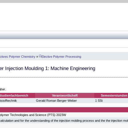
(*)
ctives Polymer Chemistry
»
Elective Polymer Processing
r Injection Moulding 1: Machine Engineering
gbar.
Studienfachbereich
VerantwortlicheR
Semesterstunden
stofftechnik
Gerald Roman Berger-Weber
1 SSt
olymer Technologies and Science (PTS) 2023W
calculation and for the understanding of the injection molding process and the the injection m