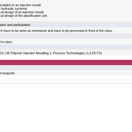
alculation in an injection mould
in hydraulic systems
al design of an injection mould
l design of the plastification unit
tion and participation
ch have to be done as homework and have to be presented in front of the class.
d in class
: UE Polymer Injection Moulding 1: Process Technologies (1,5 ECTS)
orrangzahl