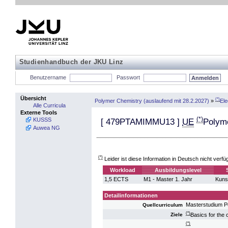
Studienhandbuch der JKU Linz
Benutzername
Passwort
Übersicht
(*)
Polymer Chemistry (auslaufend mit 28.2.2027)
»
Ele
Alle Curricula
Externe Tools
(*)
KUSSS
[
479PTAMIMMU13
]
UE
Polyme
Auwea NG
(*)
Leider ist diese Information in Deutsch nicht verfü
Workload
Ausbildungslevel
1,5 ECTS
M1 - Master 1. Jahr
Kunst
Detailinformationen
Masterstudium P
Quellcurriculum
(*)
Basics for the 
Ziele
(*)