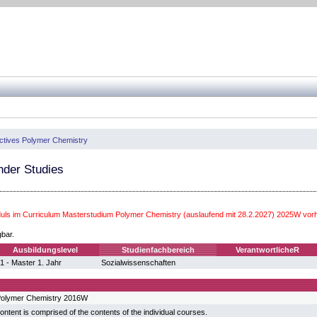
ctives Polymer Chemistry
der Studies
ls im Curriculum Masterstudium Polymer Chemistry (auslaufend mit 28.2.2027) 2025W vor
gbar.
Ausbildungslevel
Studienfachbereich
VerantwortlicheR
1 - Master 1. Jahr
Sozialwissenschaften
Polymer Chemistry 2016W
ontent is comprised of the contents of the individual courses.