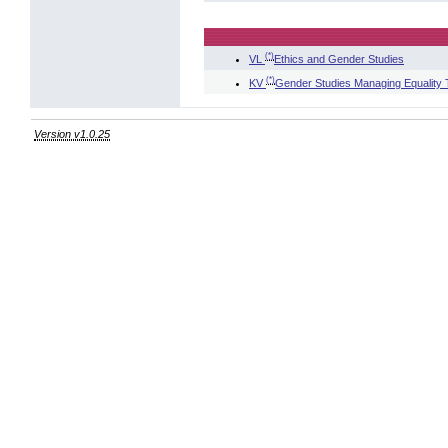
(*)
VL
Ethics and Gender Studies
(*)
KV
Gender Studies Managing Equality
Version v1.0.25