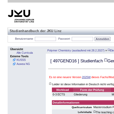
Studienhandbuch der JKU Linz
Benutzername
Passwort
Übersicht
(*)
Polymer Chemistry (auslaufend mit 28.2.2027)
»
Ele
Alle Curricula
Externe Tools
(*)
KUSSS
[
497GEND16
] Studienfach
Gen
Auwea NG
Es ist eine neuere Version
2025W
dieses Fachs/Modu
(*)
Leider ist diese Information in Deutsch nicht verfü
Workload
Form der Prüfung
0-3 ECTS
Gliederung
M
Detailinformationen
Masterstudium 
Quellcurriculum
(*)
The teaching c
Lehrinhalte