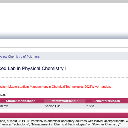
sical Chemistry of Polymers
ed Lab in Physical Chemistry I
iculum Masterstudium Management in Chemical Technologies 2026W vorhanden.
gbar.
Studienfachbereich
VerantwortlicheR
Semesterstunden
hemie
Sabine Hild
2 SSt
ons, at least 25 ECTS verifiably in chemical laboratory courses with individual experimental 
hemical Technology", "Management in Chemical Technologies" or "Polymer Chemistry".