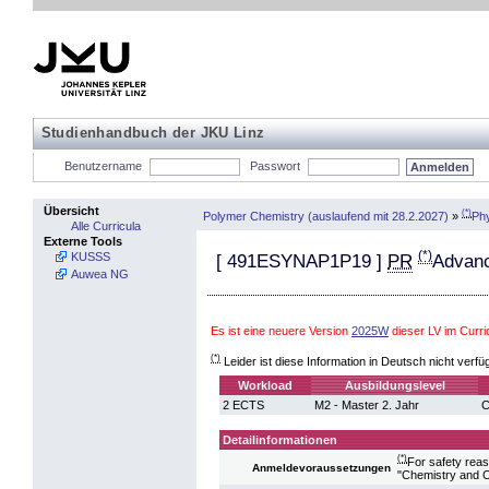
Studienhandbuch der JKU Linz
Benutzername
Passwort
Übersicht
(*)
Polymer Chemistry (auslaufend mit 28.2.2027)
»
Phy
Alle Curricula
Externe Tools
(*)
KUSSS
[
491ESYNAP1P19
]
PR
Advanc
Auwea NG
Es ist eine neuere Version
2025W
dieser LV im Curr
(*)
Leider ist diese Information in Deutsch nicht verfü
Workload
Ausbildungslevel
2 ECTS
M2 - Master 2. Jahr
C
Detailinformationen
(*)
For safety reas
Anmeldevoraussetzungen
"Chemistry and C