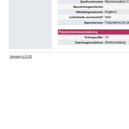
Masterstudium C
Quellcurriculum
Beurteilungskriterien
Englisch
Abhaltungssprache
Nein
Lehrinhalte wechselnd?
(*)
491WPHCPC2P10
Äquivalenzen
Präsenzlehrveranstaltung
10
Teilungsziffer
Direktzuteilung
Zuteilungsverfahren
Version v1.0.25