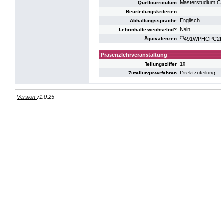
Masterstudium C
Quellcurriculum
Beurteilungskriterien
Englisch
Abhaltungssprache
Nein
Lehrinhalte wechselnd?
(*)
491WPHCPC2P10
Äquivalenzen
Präsenzlehrveranstaltung
10
Teilungsziffer
Direktzuteilung
Zuteilungsverfahren
Version v1.0.25