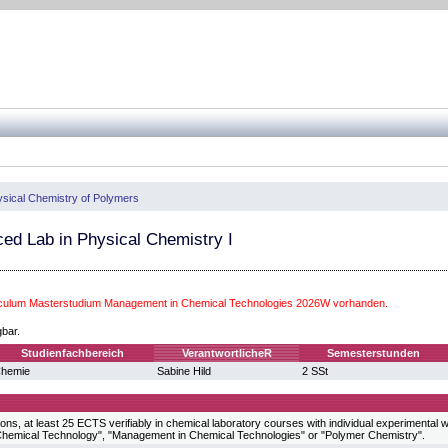
sical Chemistry of Polymers
ed Lab in Physical Chemistry I
iculum Masterstudium Management in Chemical Technologies 2026W vorhanden.
gbar.
Studienfachbereich
VerantwortlicheR
Semesterstunden
hemie
Sabine Hild
2 SSt
ons, at least 25 ECTS verifiably in chemical laboratory courses with individual experimental 
hemical Technology", "Management in Chemical Technologies" or "Polymer Chemistry".