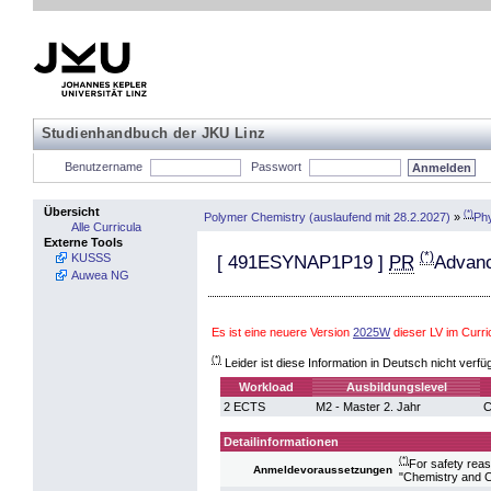
Studienhandbuch der JKU Linz
Benutzername
Passwort
Übersicht
(*)
Polymer Chemistry (auslaufend mit 28.2.2027)
»
Phy
Alle Curricula
Externe Tools
(*)
KUSSS
[
491ESYNAP1P19
]
PR
Advanc
Auwea NG
Es ist eine neuere Version
2025W
dieser LV im Curr
(*)
Leider ist diese Information in Deutsch nicht verfü
Workload
Ausbildungslevel
2 ECTS
M2 - Master 2. Jahr
C
Detailinformationen
(*)
For safety reas
Anmeldevoraussetzungen
"Chemistry and C