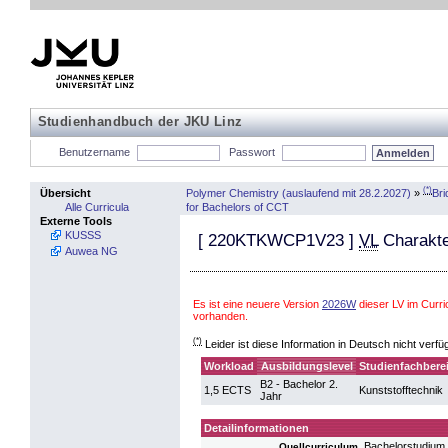
Studienhandbuch der JKU Linz
Benutzername
Passwort
(*)
Polymer Chemistry (auslaufend mit 28.2.2027)
»
Bri
Übersicht
for Bachelors of CCT
Alle Curricula
Externe Tools
KUSSS
[
220KTKWCP1V23
]
VL
Charakte
Auwea NG
Es ist eine neuere Version
2026W
dieser LV im Curr
vorhanden.
(*)
Leider ist diese Information in Deutsch nicht verfü
Workload
Ausbildungslevel
Studienfachbere
B2 - Bachelor 2.
1,5 ECTS
Kunststofftechnik
Jahr
Detailinformationen
Bachelorstudium 
Quellcurriculum