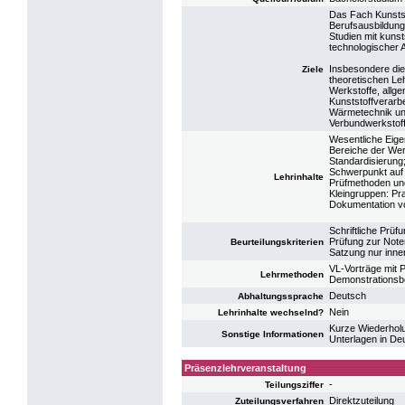
Das Fach Kunstst
Berufsausbildung 
Studien mit kunst
technologischer 
Insbesondere die
Ziele
theoretischen Le
Werkstoffe, allg
Kunststoffverar
Wärmetechnik un
Verbundwerkstoff
Wesentliche Eige
Bereiche der Wer
Standardisierung
Schwerpunkt auf
Lehrinhalte
Prüfmethoden und
Kleingruppen: Pr
Dokumentation vo
Schriftliche Prü
Prüfung zur Noten
Beurteilungskriterien
Satzung nur inne
VL-Vorträge mit P
Lehrmethoden
Demonstrationsbe
Deutsch
Abhaltungssprache
Nein
Lehrinhalte wechselnd?
Kurze Wiederholu
Sonstige Informationen
Unterlagen in De
Präsenzlehrveranstaltung
-
Teilungsziffer
Direktzuteilung
Zuteilungsverfahren