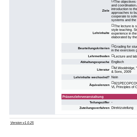
(*)
The objectives o
and coordination 
introduction to t
Ziele
approaches to bu
cooperate to solv
systems and the l
(*)
The lecture is 
style teaching. S
Lehrinhalte
experience in the
elaborated by the
(*)
Grading for stu
Beurteilungskriterien
in the exercises 
(*)
Lecture and lab
Lehrmethoden
Englisch
Abhaltungssprache
(*)
M.Wooldridge, "
Literatur
& Sons, 2009
Nein
Lehrinhalte wechselnd?
(*)
921PECOPCOU13
Äquivalenzen
VL Principles of
Präsenzlehrveranstaltung
-
Teilungsziffer
Direktzuteilung
Zuteilungsverfahren
Version v1.0.25