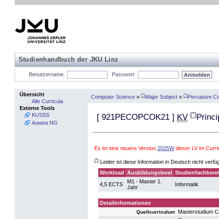
Studienhandbuch der JKU Linz
Benutzername
Passwort
Übersicht
(*)
(*)
Computer Science
»
Major Subject
»
Pervasive C
Alle Curricula
Externe Tools
(*)
KUSSS
[
921PECOPCOK21
]
KV
Princi
Auwea NG
Es ist eine neuere Version
2025W
dieser LV im Curri
(*)
Leider ist diese Information in Deutsch nicht verfü
Workload
Ausbildungslevel
Studienfachbere
M1 - Master 1.
4,5 ECTS
Informatik
Jahr
Detailinformationen
Masterstudium 
Quellcurriculum