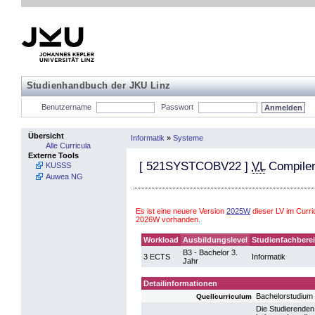
Studienhandbuch der JKU Linz
Benutzername
Passwort
Übersicht
Informatik
»
Systeme
Alle Curricula
Externe Tools
[
521SYSTCOBV22
]
VL
Compile
KUSSS
Auwea NG
Es ist eine neuere Version
2025W
dieser LV im Curri
2026W vorhanden.
Workload
Ausbildungslevel
Studienfachbere
B3 - Bachelor 3.
3 ECTS
Informatik
Jahr
Detailinformationen
Bachelorstudium
Quellcurriculum
Die Studierenden