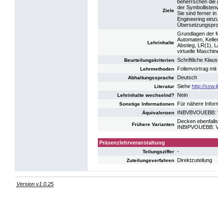
beherrschen die 
der Symbollisten
Ziele
Sie sind ferner 
Engineering einz
Übersetzungsproz
Grundlagen der f
Automaten, Kelle
Lehrinhalte
Abstieg, LR(1), 
virtuelle Maschi
Schriftliche Kla
Beurteilungskriterien
Folienvortrag mit 
Lehrmethoden
Deutsch
Abhaltungssprache
Siehe
http://ssw.
Literatur
Nein
Lehrinhalte wechselnd?
Für nähere Infor
Sonstige Informationen
INBVBVOUEBB: V
Äquivalenzen
Decken ebenfalls
Frühere Varianten
INBIPVOUEBB: V
Präsenzlehrveranstaltung
-
Teilungsziffer
Direktzuteilung
Zuteilungsverfahren
Version v1.0.25