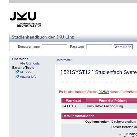
Studienhandbuch der JKU Linz
Benutzername
Passwort
Übersicht
Informatik
Alle Curricula
Externe Tools
[
521SYST12
] Studienfach Syst
KUSSS
Auwea NG
Es ist eine neuere Version
2025W
dieses Fachs/Modu
Workload
Form der Prüfung
24 ECTS
Kumulative Fachprüfung
Detailinformationen
Bachelorstudium
Quellcurriculum
Dieser Bereich d
Grundlag