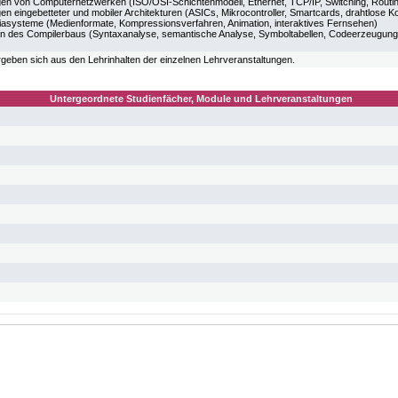
en von Computernetzwerken (ISO/OSI-Schichtenmodell, Ethernet, TCP/IP, Switching, Routi
en eingebetteter und mobiler Architekturen (ASICs, Mikrocontroller, Smartcards, drahtlose 
iasysteme (Medienformate, Kompressionsverfahren, Animation, interaktives Fernsehen)
n des Compilerbaus (Syntaxanalyse, semantische Analyse, Symboltabellen, Codeerzeugung
ergeben sich aus den Lehrinhalten der einzelnen Lehrveranstaltungen.
Untergeordnete Studienfächer, Module und Lehrveranstaltungen