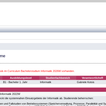
eme
ls im Curriculum Bachelorstudium Informatik 2026W vorhanden.
Ausbildungslevel
Studienfachbereich
VerantwortlicheR
B1 - Bachelor 1. Jahr
Informatik
Gabriele Kotsis
 Informatik 2022W
eckt die systemnahen Einsatzgebiete der Informatik ab. Studierende beherrschen:
en und Fallstudien von Betriebssystemen (Speicherverwaltung, Prozesse, Parallelität und Sy