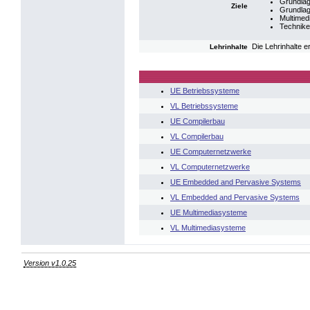
Grundlag
Ziele
Grundlag
Multimed
Technike
Die Lehrinhalte 
Lehrinhalte
UE Betriebssysteme
VL Betriebssysteme
UE Compilerbau
VL Compilerbau
UE Computernetzwerke
VL Computernetzwerke
UE Embedded and Pervasive Systems
VL Embedded and Pervasive Systems
UE Multimediasysteme
VL Multimediasysteme
Version v1.0.25