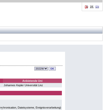
DE
EN
Anbietende Uni
Johannes Kepler Universität Linz
nchronisation, Dateisysteme, Ereignisverarbeitung)