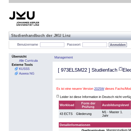
Studienhandbuch der JKU Linz
Benutzername
Passwort
Übersicht
Management
Alle Curricula
Externe Tools
(*)
KUSSS
[
973ELSM22
] Studienfach
Ele
Auwea NG
Es ist eine neuere Version
2025W
dieses Fachs/Mod
(*)
Leider ist diese Information in Deutsch nicht verfü
Form der
Workload
Ausbildungslevel
Prüfung
M1 - Master 1.
43 ECTS
Gliederung
Jahr
Detailinformationen
Masterstudium 
Quellcurriculum