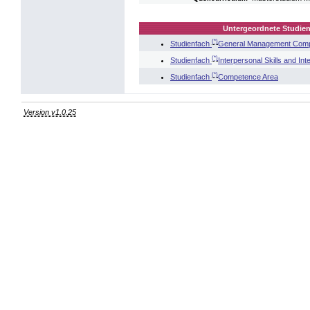
Untergeordnete Studien
(*)
Studienfach
General Management Compe
(*)
Studienfach
Interpersonal Skills and In
(*)
Studienfach
Competence Area
Version v1.0.25