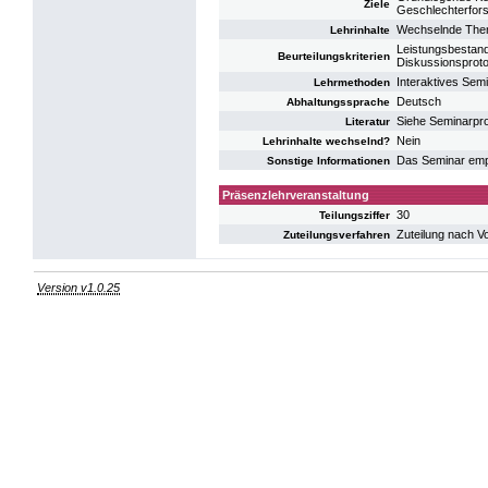
Ziele
Geschlechterfor
Wechselnde The
Lehrinhalte
Leistungsbestandt
Beurteilungskriterien
Diskussionsproto
Interaktives Semi
Lehrmethoden
Deutsch
Abhaltungssprache
Siehe Seminarp
Literatur
Nein
Lehrinhalte wechselnd?
Das Seminar empf
Sonstige Informationen
Präsenzlehrveranstaltung
30
Teilungsziffer
Zuteilung nach V
Zuteilungsverfahren
Version v1.0.25