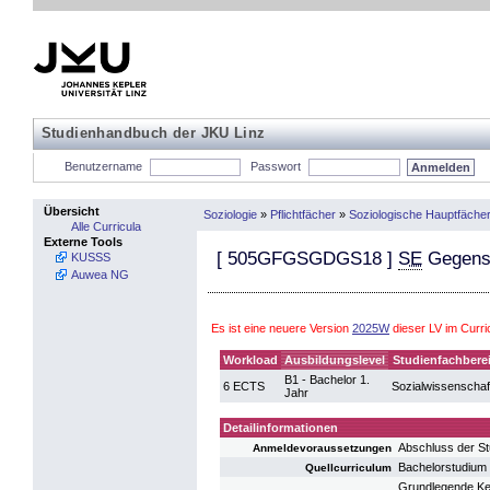
Studienhandbuch der JKU Linz
Benutzername
Passwort
Übersicht
Soziologie
»
Pflichtfächer
»
Soziologische Hauptfäche
Alle Curricula
Externe Tools
[
505GFGSGDGS18
]
SE
Gegenst
KUSSS
Auwea NG
Es ist eine neuere Version
2025W
dieser LV im Curr
Workload
Ausbildungslevel
Studienfachbere
B1 - Bachelor 1.
6 ECTS
Sozialwissenschaf
Jahr
Detailinformationen
Abschluss der St
Anmeldevoraussetzungen
Bachelorstudium
Quellcurriculum
Grundlegende Ke