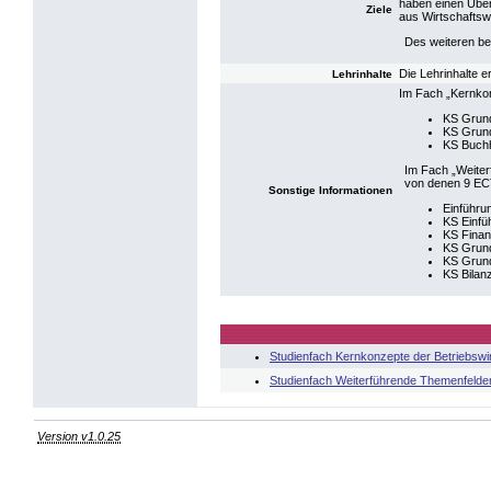
haben einen Über
Ziele
aus Wirtschaftsw
Des weiteren be
Die Lehrinhalte 
Lehrinhalte
Im Fach „Kernkon
KS Grund
KS Grund
KS Buch
Im Fach „Weiter
von denen 9 EC
Sonstige Informationen
Einführu
KS Einfü
KS Fina
KS Grund
KS Grun
KS Bilan
Studienfach Kernkonzepte der Betriebswir
Studienfach Weiterführende Themenfelder 
Version v1.0.25