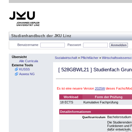
Studienhandbuch der JKU Linz
Benutzername
Passwort
Übersicht
Sozialwirtschaft
»
Pflichtfächer
»
Wirtschaftswissensc
Alle Curricula
Externe Tools
[
528GBWL21
] Studienfach Grun
KUSSS
Auwea NG
Es ist eine neuere Version
2025W
dieses Fachs/Modu
Workload
Form der Prüfung
18 ECTS
Kumulative Fachprüfung
Detailinformationen
Bachelorstudium 
Quellcurriculum
Die Studierenden 
Funktionen und P
dafür entwickeln,