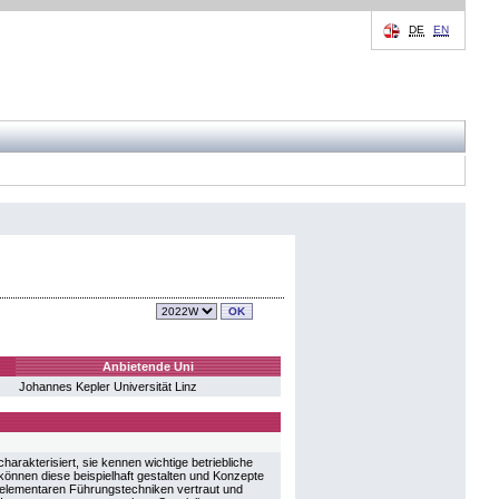
DE
EN
Anbietende Uni
Johannes Kepler Universität Linz
arakterisiert, sie kennen wichtige betriebliche
nnen diese beispielhaft gestalten und Konzepte
it elementaren Führungstechniken vertraut und