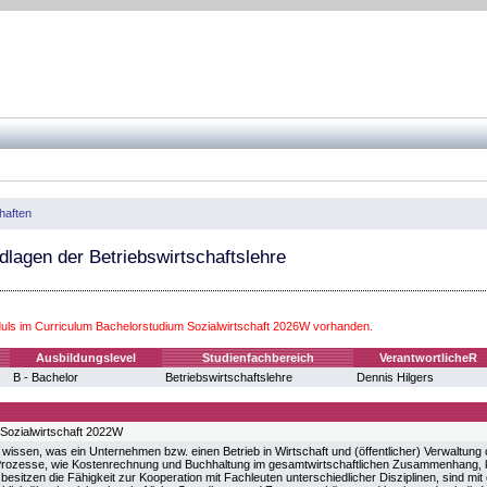
haften
dlagen der Betriebswirtschaftslehre
ls im Curriculum Bachelorstudium Sozialwirtschaft 2026W vorhanden.
Ausbildungslevel
Studienfachbereich
VerantwortlicheR
B - Bachelor
Betriebswirtschaftslehre
Dennis Hilgers
Sozialwirtschaft 2022W
wissen, was ein Unternehmen bzw. einen Betrieb in Wirtschaft und (öffentlicher) Verwaltung ch
rozesse, wie Kostenrechnung und Buchhaltung im gesamtwirtschaftlichen Zusammenhang, kö
 besitzen die Fähigkeit zur Kooperation mit Fachleuten unterschiedlicher Disziplinen, sind m