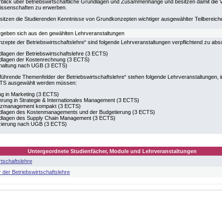
blick über betriebswirtschaftliche Grundlagen und Zusammenhänge und besitzen damit die
issenschaften zu erwerben.
sitzen die Studierenden Kenntnisse von Grundkonzepten wichtiger ausgewählter Teilbereiche 
ergeben sich aus den gewählten Lehrveranstaltungen
zepte der Betriebswirtschaftslehre“ sind folgende Lehrveranstaltungen verpflichtend zu abso
lagen der Betriebswirtschaftslehre (3 ECTS)
lagen der Kostenrechnung (3 ECTS)
haltung nach UGB (3 ECTS)
führende Themenfelder der Betriebswirtschaftslehre“ stehen folgende Lehrveranstaltungen
TS ausgewählt werden müssen:
ng in Marketing (3 ECTS)
hrung in Strategie & Internationales Management (3 ECTS)
nzmanagement kompakt (3 ECTS)
lagen des Kostenmanagements und der Budgetierung (3 ECTS)
dlagen des Supply Chain Management (3 ECTS)
zierung nach UGB (3 ECTS)
Untergeordnete Studienfächer, Module und Lehrveranstaltungen
tschaftslehre
der Betriebswirtschaftslehre