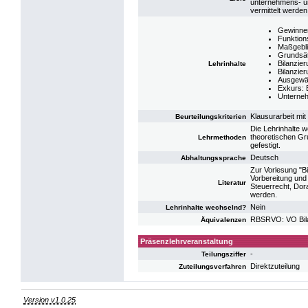
unternehmens- un
vermittelt werden
Gewinner
Funktion
Maßgebli
Grundsät
Bilanzie
Lehrinhalte
Bilanzie
Ausgewäh
Exkurs:
Unterneh
Klausurarbeit mi
Beurteilungskriterien
Die Lehrinhalte w
theoretischen Gr
Lehrmethoden
gefestigt.
Deutsch
Abhaltungssprache
Zur Vorlesung "Bi
Vorbereitung und
Literatur
Steuerrecht, Dor
werden.
Nein
Lehrinhalte wechselnd?
RBSRVO: VO Bil
Äquivalenzen
Präsenzlehrveranstaltung
-
Teilungsziffer
Direktzuteilung
Zuteilungsverfahren
Version v1.0.25