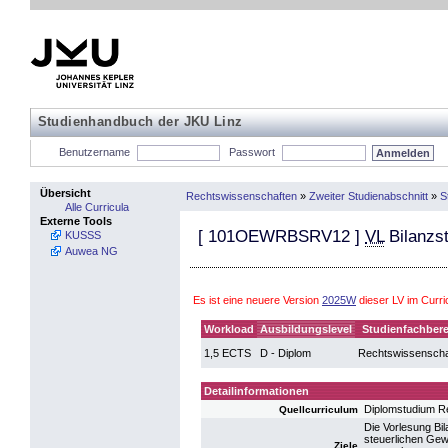
Studienhandbuch der JKU Linz
Benutzername
Passwort
Übersicht
Rechtswissenschaften
»
Zweiter Studienabschnitt
»
S
Alle Curricula
Externe Tools
[
101OEWRBSRV12
]
VL
Bilanzst
KUSSS
Auwea NG
Es ist eine neuere Version
2025W
dieser LV im Curr
Workload
Ausbildungslevel
Studienfachbere
1,5 ECTS
D - Diplom
Rechtswissenscha
Detailinformationen
Diplomstudium R
Quellcurriculum
Die Vorlesung Bi
steuerlichen Gewi
Ziele