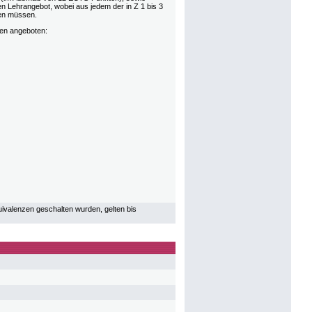
 Lehrangebot, wobei aus jedem der in Z 1 bis 3
den müssen.
en angeboten:
uivalenzen geschalten wurden, gelten bis