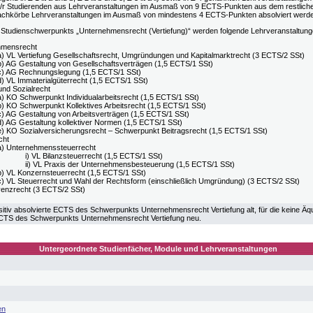
s/r Studierenden aus Lehrveranstaltungen im Ausmaß von 9 ECTS-Punkten aus dem restlichen
lfachkörbe Lehrveranstaltungen im Ausmaß von mindestens 4 ECTS-Punkten absolviert wer
tudienschwerpunkts „Unternehmensrecht (Vertiefung)“ werden folgende Lehrveranstaltung
hmensrecht
a) VL Vertiefung Gesellschaftsrecht, Umgründungen und Kapitalmarktrecht (3 ECTS/2 SSt)
b) AG Gestaltung von Gesellschaftsverträgen (1,5 ECTS/1 SSt)
c) AG Rechnungslegung (1,5 ECTS/1 SSt)
d) VL Immaterialgüterrecht (1,5 ECTS/1 SSt)
und Sozialrecht
a) KO Schwerpunkt Individualarbeitsrecht (1,5 ECTS/1 SSt)
b) KO Schwerpunkt Kollektives Arbeitsrecht (1,5 ECTS/1 SSt)
c) AG Gestaltung von Arbeitsverträgen (1,5 ECTS/1 SSt)
d) AG Gestaltung kollektiver Normen (1,5 ECTS/1 SSt)
e) KO Sozialversicherungsrecht – Schwerpunkt Beitragsrecht (1,5 ECTS/1 SSt)
cht
a) Unternehmenssteuerrecht
i) VL Bilanzsteuerrecht (1,5 ECTS/1 SSt)
ii) VL Praxis der Unternehmensbesteuerung (1,5 ECTS/1 SSt)
b) VL Konzernsteuerrecht (1,5 ECTS/1 SSt)
c) VL Steuerrecht und Wahl der Rechtsform (einschließlich Umgründung) (3 ECTS/2 SSt)
venzrecht (3 ECTS/2 SSt)
sitiv absolvierte ECTS des Schwerpunkts Unternehmensrecht Vertiefung alt, für die keine Äq
ECTS des Schwerpunkts Unternehmensrecht Vertiefung neu.
Untergeordnete Studienfächer, Module und Lehrveranstaltungen
en