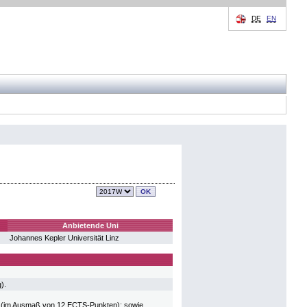
DE
EN
Anbietende Uni
Johannes Kepler Universität Linz
).
ungen (im Ausmaß von 12 ECTS-Punkten); sowie