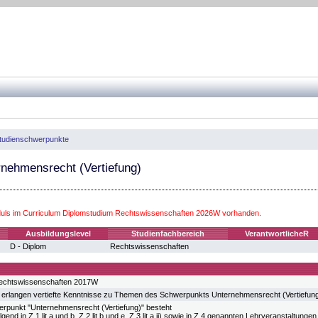
tudienschwerpunkte
rnehmensrecht (Vertiefung)
ls im Curriculum Diplomstudium Rechtswissenschaften 2026W vorhanden.
Ausbildungslevel
Studienfachbereich
VerantwortlicheR
D - Diplom
Rechtswissenschaften
echtswissenschaften 2017W
 erlangen vertiefte Kenntnisse zu Themen des Schwerpunkts Unternehmensrecht (Vertiefung
rpunkt "Unternehmensrecht (Vertiefung)" besteht
lgend in Z 1 lit a und b, Z 2 lit b und e, Z 3 lit a ii) sowie in Z 4 genannten Lehrveranstalt