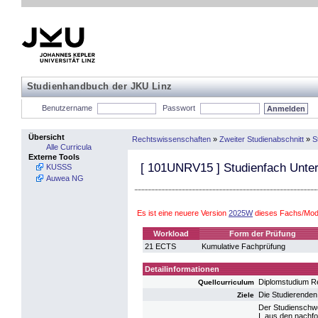
Studienhandbuch der JKU Linz
Benutzername
Passwort
Übersicht
Rechtswissenschaften
»
Zweiter Studienabschnitt
»
S
Alle Curricula
Externe Tools
[
101UNRV15
] Studienfach Unte
KUSSS
Auwea NG
Es ist eine neuere Version
2025W
dieses Fachs/Modu
Workload
Form der Prüfung
21 ECTS
Kumulative Fachprüfung
Detailinformationen
Diplomstudium R
Quellcurriculum
Die Studierenden
Ziele
Der Studienschwe
I. aus den nachfo