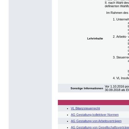
II. nach Wahl de
definierten Wah
Im Rahmen des S
Unterne
Arbeits- 
Lehrinhalte
Steuerre
VL Insol
Vor 1.10.2016 po
Sonstige Informationen
30.09.2018 als 
VL Bilanzsteuerrecht
AG Gestaltung kollektiver Normen
AG Gestaltung von Arbeitsverträgen
AG Gestaltung von Gesellschaftsverträg