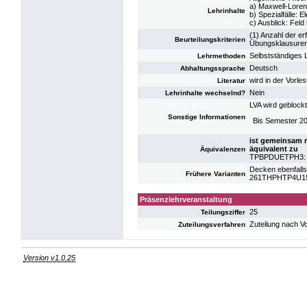
a) Maxwell-Loren
Lehrinhalte
b) Spezialfälle: 
c) Ausblick: Feld
(1) Anzahl der er
Beurteilungskriterien
Übungsklausure
Selbstständiges 
Lehrmethoden
Deutsch
Abhaltungssprache
wird in der Vorl
Literatur
Nein
Lehrinhalte wechselnd?
LVA wird geblockt
Sonstige Informationen
Bis Semester 2
ist gemeinsam 
äquivalent zu
Äquivalenzen
TPBPDUETPH3: UE
Decken ebenfalls
Frühere Varianten
261THPHTP4U15: 
Präsenzlehrveranstaltung
25
Teilungsziffer
Zuteilung nach V
Zuteilungsverfahren
Version v1.0.25