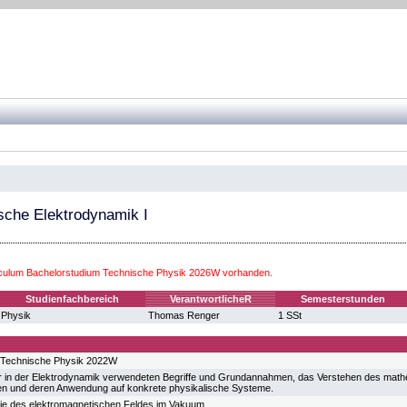
sche Elektrodynamik I
iculum Bachelorstudium Technische Physik 2026W vorhanden.
Studienfachbereich
VerantwortlicheR
Semesterstunden
Physik
Thomas Renger
1 SSt
 Technische Physik 2022W
 in der Elektrodynamik verwendeten Begriffe und Grundannahmen, das Verstehen des math
en und deren Anwendung auf konkrete physikalische Systeme.
ie des elektromagnetischen Feldes im Vakuum