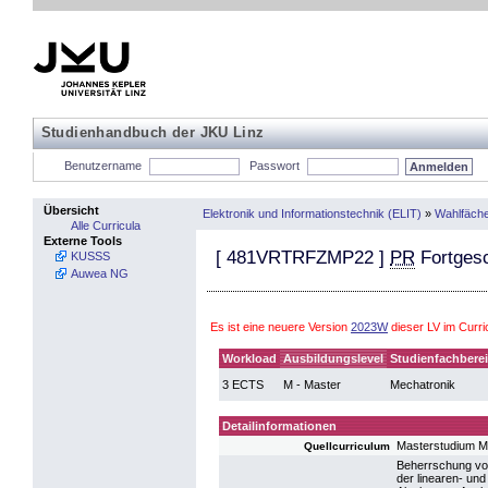
Studienhandbuch der JKU Linz
Benutzername
Passwort
Übersicht
Elektronik und Informationstechnik (ELIT)
»
Wahlfäch
Alle Curricula
Externe Tools
[
481VRTRFZMP22
]
PR
Fortges
KUSSS
Auwea NG
Es ist eine neuere Version
2023W
dieser LV im Curri
Workload
Ausbildungslevel
Studienfachbere
3 ECTS
M - Master
Mechatronik
Detailinformationen
Masterstudium M
Quellcurriculum
Beherrschung von
der linearen- un