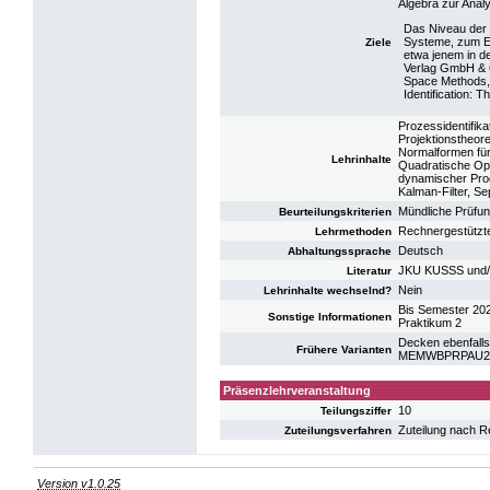
Algebra zur Ana
Das Niveau der
Systeme, zum En
Ziele
etwa jenem in d
Verlag GmbH & C
Space Methods, 
Identification: 
Prozessidentifik
Projektionstheor
Normalformen für
Lehrinhalte
Quadratische Op
dynamischer Pro
Kalman-Filter, S
Mündliche Prüfu
Beurteilungskriterien
Rechnergestützte
Lehrmethoden
Deutsch
Abhaltungssprache
JKU KUSSS und/
Literatur
Nein
Lehrinhalte wechselnd?
Bis Semester 20
Sonstige Informationen
Praktikum 2
Decken ebenfalls
Frühere Varianten
MEMWBPRPAU2: P
Präsenzlehrveranstaltung
10
Teilungsziffer
Zuteilung nach R
Zuteilungsverfahren
Version v1.0.25