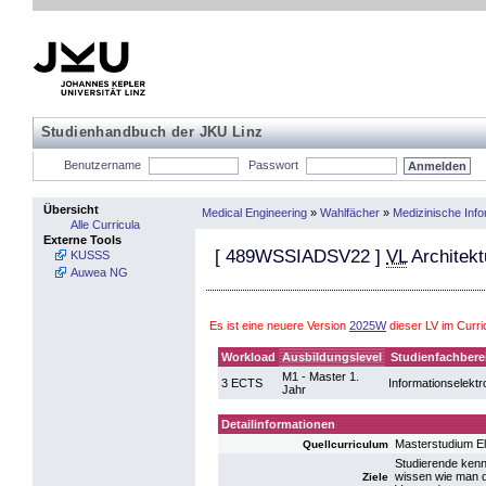
Studienhandbuch der JKU Linz
Benutzername
Passwort
Übersicht
Medical Engineering
»
Wahlfächer
»
Medizinische Info
Alle Curricula
Externe Tools
[
489WSSIADSV22
]
VL
Architekt
KUSSS
Auwea NG
Es ist eine neuere Version
2025W
dieser LV im Curr
Workload
Ausbildungslevel
Studienfachbere
M1 - Master 1.
3 ECTS
Informationselektr
Jahr
Detailinformationen
Masterstudium El
Quellcurriculum
Studierende kenn
wissen wie man di
Ziele