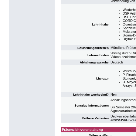
Verwendung von 
Wiederho
DSP Arit
DSP Har
CORDIC-A
Quantisie
Lehrinhalte
Spezielle 
Multirate
Sigma-De
Digitale 
Mündliche Prüfu
Beurteilungskriterien
Vortrag durch LV
Lehrmethoden
Videoaufzeichnun
Deutsch
Abhaltungssprache
Vorlesun
P. Pirsch
Stuttgart
Literatur
U. Meyer
Arrays, S
Nein
Lehrinhalte wechselnd?
Abhaltungssprach
Sonstige Informationen
Bis Semester 202
Signalverarbeitu
Decken ebenfalls
Frühere Varianten
489WSIVADSV14: V
Präsenzlehrveranstaltung
-
Teilungsziffer