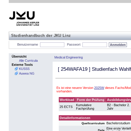
Studienhandbuch der JKU Linz
Benutzername
Passwort
Übersicht
Medical Engineering
Alle Curricula
Externe Tools
[
254WAFA19
] Studienfach Wahl
KUSSS
Auwea NG
Es ist eine neuere Version
2025W
dieses Fachs/Modu
vorhanden.
Workload
Form der Prüfung
Ausbildungslev
Kumulative
B2 - Bachelor 2.
25 ECTS
Fachprüfung
Jahr
Detailinformationen
Bachelorstudium
Quellcurriculum
Eine erste Verti
Ziele