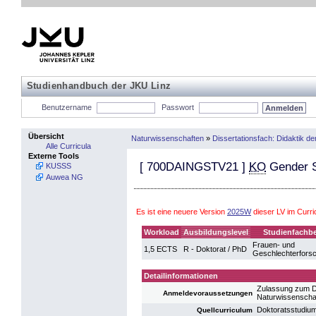
Studienhandbuch der JKU Linz
Benutzername
Passwort
Übersicht
Naturwissenschaften
»
Dissertationsfach: Didaktik de
Alle Curricula
Externe Tools
[
700DAINGSTV21
]
KO
Gender S
KUSSS
Auwea NG
Es ist eine neuere Version
2025W
dieser LV im Curr
Workload
Ausbildungslevel
Studienfachbe
Frauen- und
1,5 ECTS
R - Doktorat / PhD
Geschlechterfors
Detailinformationen
Zulassung zum D
Anmeldevoraussetzungen
Naturwissenscha
Doktoratsstudiu
Quellcurriculum