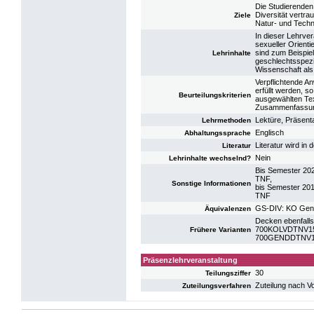
Die Studierende
Diversität vertr
Ziele
Natur- und Techn
In dieser Lehrve
sexueller Orient
sind zum Beispiel
Lehrinhalte
geschlechtsspezif
Wissenschaft als
Verpflichtende A
erfüllt werden, s
Beurteilungskriterien
ausgewählten Text
Zusammenfassung
Lektüre, Präsent
Lehrmethoden
Englisch
Abhaltungssprache
Literatur wird in
Literatur
Nein
Lehrinhalte wechselnd?
Bis Semester 20
TNF,
Sonstige Informationen
bis Semester 20
TNF
GS-DIV: KO Gende
Äquivalenzen
Decken ebenfalls
700KOLVDTNV15:
Frühere Varianten
700GENDDTNV12:
Präsenzlehrveranstaltung
30
Teilungsziffer
Zuteilung nach V
Zuteilungsverfahren