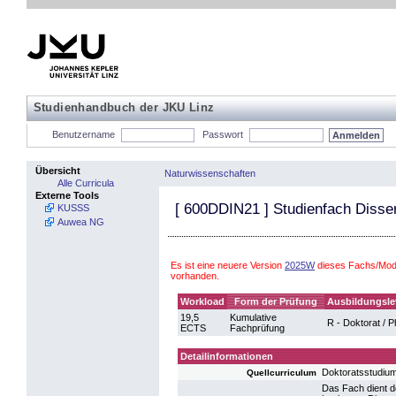
Studienhandbuch der JKU Linz
Benutzername
Passwort
Übersicht
Naturwissenschaften
Alle Curricula
Externe Tools
[
600DDIN21
] Studienfach Disser
KUSSS
Auwea NG
Es ist eine neuere Version
2025W
dieses Fachs/Modu
vorhanden.
Workload
Form der Prüfung
Ausbildungsle
19,5
Kumulative
R - Doktorat / 
ECTS
Fachprüfung
Detailinformationen
Doktoratsstudiu
Quellcurriculum
Das Fach dient d