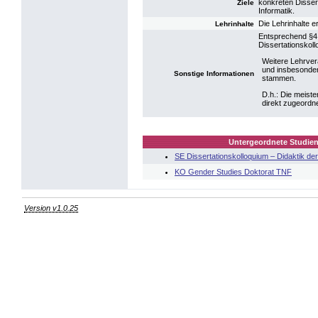
konkreten Disser
Ziele
Informatik.
Die Lehrinhalte 
Lehrinhalte
Entsprechend §4
Dissertationskol
Weitere Lehrvera
und insbesonder
Sonstige Informationen
stammen.
D.h.: Die meist
direkt zugeordne
Untergeordnete Studien
SE Dissertationskolloquium – Didaktik der
KO Gender Studies Doktorat TNF
Version v1.0.25