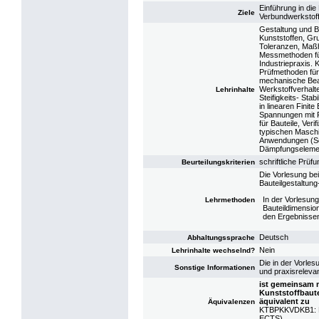
Einführung in die
Ziele
Verbundwerkstoff
Gestaltung und B
Kunststoffen, Gr
Toleranzen, Maßh
Messmethoden fü
Industriepraxis. 
Prüfmethoden fü
mechanische Bea
Werkstoffverhalt
Lehrinhalte
Steifigkeits- Sta
in linearen Fini
Spannungen mit 
für Bauteile, Ve
typischen Maschi
Anwendungen (Sch
Dämpfungseleme
schriftliche Prü
Beurteilungskriterien
Die Vorlesung be
Bauteilgestaltung
In der Vorlesun
Lehrmethoden
Bauteildimension
den Ergebnissen
Deutsch
Abhaltungssprache
Nein
Lehrinhalte wechselnd?
Die in der Vorle
Sonstige Informationen
und praxisrelevan
ist gemeinsam 
Kunststoffbaute
äquivalent zu
Äquivalenzen
KTBPKKVDKB1: KV 
ECTS)