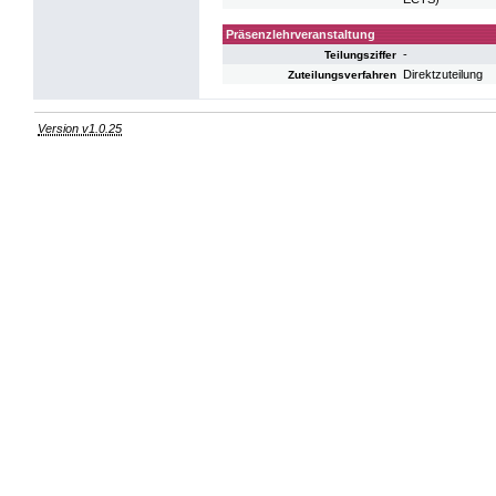
Präsenzlehrveranstaltung
-
Teilungsziffer
Direktzuteilung
Zuteilungsverfahren
Version v1.0.25