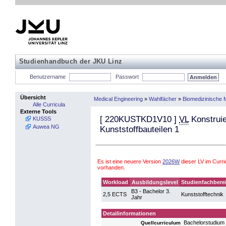
Studienhandbuch der JKU Linz
Benutzername
Passwort
Übersicht
Medical Engineering
»
Wahlfächer
»
Biomedizinische 
Alle Curricula
Externe Tools
[
220KUSTKD1V10
]
VL
Konstruie
KUSSS
Auwea NG
Kunststoffbauteilen 1
Es ist eine neuere Version
2026W
dieser LV im Curr
vorhanden.
Workload
Ausbildungslevel
Studienfachbere
B3 - Bachelor 3.
2,5 ECTS
Kunststofftechnik
Jahr
Detailinformationen
Bachelorstudium
Quellcurriculum