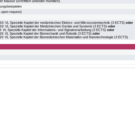
r Klausur (schriftlich und/oder mündlich).
bungsbeispielen
h upon request)
VL Spezielle Kapitel der medizinischen Elektro- und Mikrosystemtechnik (3 ECTS)
oder
VL Spezielle Kapitel der Medizinischen Geräte und Systeme (3 ECTS)
oder
VL Spezielle Kapitel der Informations- und Signalverarbeitung (3 ECTS)
oder
VL Spezielle Kapitel der Biomechanik und Robotik (3 ECTS)
oder
VL Spezielle Kapitel der Biomedizinischen Materialien und Nanotechnologie (3 ECTS)