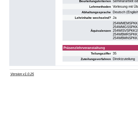
Seminararbeit ode
Beurteilungskriterien
Vorlesung mit Ü
Lehrmethoden
Deutsch (Englis
Abhaltungssprache
Ja
Lehrinhalte wechselnd?
254WMEMSPKK19: 
254WMGSSPKK19: 
254WISVSPKK19: 
Äquivalenzen
254WBMRSPKK19: 
254WBMNSPKK19: 
Präsenzlehrveranstaltung
35
Teilungsziffer
Direktzuteilung
Zuteilungsverfahren
Version v1.0.25