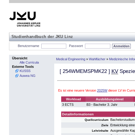
Studienhandbuch der JKU Linz
Benutzername
Passwort
Übersicht
Medical Engineering
»
Wahlfächer
»
Medizinische Info
Alle Curricula
Externe Tools
[
254WMEMSPMK22
]
KV
Speziel
KUSSS
Auwea NG
Es ist eine neuere Version
2025W
dieser LV im Curr
Workload
Ausbildungslevel
3 ECTS
B3 - Bachelor 3. Jahr
Detailinformationen
Bachelorstudium
Quellcurriculum
Entwicklung eine
Ziele
Ausgewählte Kapi
Lehrinhalte