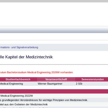
rmations- und Signalverarbeitung
le Kapitel der Medizintechnik
iculum Bachelorstudium Medical Engineering 2026W vorhanden.
Studienfachbereich
VerantwortlicheR
Semesterstunden
Medical Engineering
Werner Baumgartner
2 SSt
 Medical Engineering 2022W
s grundlegenden Verständnisses für wichtige Prinzipien von Medizintechnik.
tel aus den Gebieten der Medizintechnik