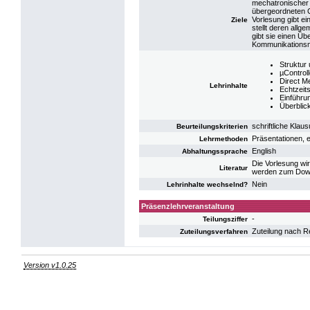
mechatronischer 
übergeordneten 
Vorlesung gibt ei
Ziele
stellt deren allg
gibt sie einen Ü
Kommunikationsmi
Struktur
µControll
Direct 
Lehrinhalte
Echtzeit
Einführu
Überblic
schriftliche Klau
Beurteilungskriterien
Präsentationen, e
Lehrmethoden
English
Abhaltungssprache
Die Vorlesung wir
Literatur
werden zum Downl
Nein
Lehrinhalte wechselnd?
Präsenzlehrveranstaltung
-
Teilungsziffer
Zuteilung nach R
Zuteilungsverfahren
Version v1.0.25