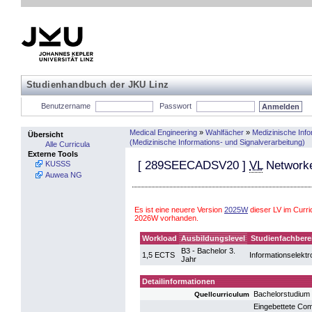
Studienhandbuch der JKU Linz
Benutzername
Passwort
Medical Engineering
»
Wahlfächer
»
Medizinische Info
Übersicht
(Medizinische Informations- und Signalverarbeitung)
Alle Curricula
Externe Tools
[
289SEECADSV20
]
VL
Network
KUSSS
Auwea NG
Es ist eine neuere Version
2025W
dieser LV im Curri
2026W vorhanden.
Workload
Ausbildungslevel
Studienfachbere
B3 - Bachelor 3.
1,5 ECTS
Informationselektr
Jahr
Detailinformationen
Bachelorstudium 
Quellcurriculum
Eingebettete Co