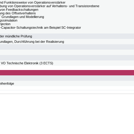
nd Funktionsweise von Operationsverstärker
bung von Operationsverstärker auf Verhaltens- und Transistorebene
ät von Feedbackschaltungen
ung des Offsetverhaltens
Grundlagen und Modellierung
gssimulation
njection
-Capacitor-Schaltungstechnik am Beispiel SC-Integrator
oder mündliche Prüfung
undlagen, Durchführung bei der Realisierung
O Technische Elektronik (3 ECTS)
eihenfolge