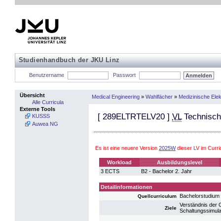
Studienhandbuch der JKU Linz
Benutzername
Passwort
Übersicht
Medical Engineering
»
Wahlfächer
»
Medizinische Ele
Alle Curricula
Externe Tools
[
289ELTRTELV20
]
VL
Technisch
KUSSS
Auwea NG
Es ist eine neuere Version
2025W
dieser LV im Curr
Workload
Ausbildungslevel
3 ECTS
B2 - Bachelor 2. Jahr
Detailinformationen
Bachelorstudium 
Quellcurriculum
Verständnis der 
Ziele
Schaltungssimula