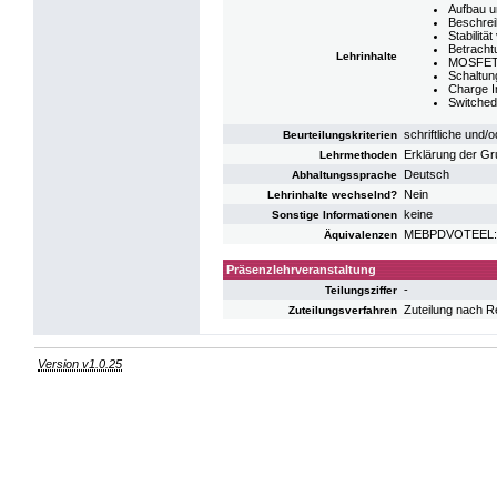
Aufbau u
Beschrei
Stabilit
Betracht
Lehrinhalte
MOSFET 
Schaltun
Charge I
Switched
schriftliche und/
Beurteilungskriterien
Erklärung der Gr
Lehrmethoden
Deutsch
Abhaltungssprache
Nein
Lehrinhalte wechselnd?
keine
Sonstige Informationen
MEBPDVOTEEL: V
Äquivalenzen
Präsenzlehrveranstaltung
-
Teilungsziffer
Zuteilung nach R
Zuteilungsverfahren
Version v1.0.25