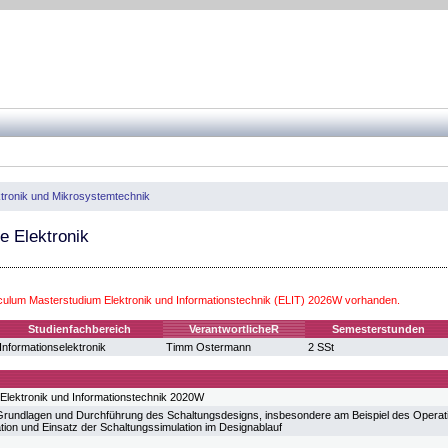
ktronik und Mikrosystemtechnik
e Elektronik
iculum Masterstudium Elektronik und Informationstechnik (ELIT) 2026W vorhanden.
Studienfachbereich
VerantwortlicheR
Semesterstunden
Informationselektronik
Timm Ostermann
2 SSt
Elektronik und Informationstechnik 2020W
Grundlagen und Durchführung des Schaltungsdesigns, insbesondere am Beispiel des Operatio
tion und Einsatz der Schaltungssimulation im Designablauf