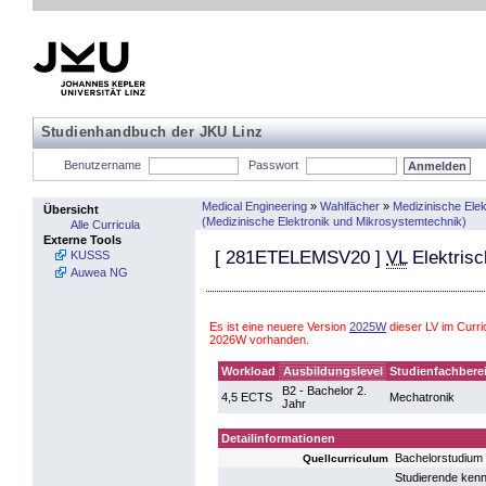
Studienhandbuch der JKU Linz
Benutzername
Passwort
Medical Engineering
»
Wahlfächer
»
Medizinische Ele
Übersicht
(Medizinische Elektronik und Mikrosystemtechnik)
Alle Curricula
Externe Tools
[
281ETELEMSV20
]
VL
Elektrisc
KUSSS
Auwea NG
Es ist eine neuere Version
2025W
dieser LV im Curri
2026W vorhanden.
Workload
Ausbildungslevel
Studienfachbere
B2 - Bachelor 2.
4,5 ECTS
Mechatronik
Jahr
Detailinformationen
Bachelorstudium
Quellcurriculum
Studierende kenn