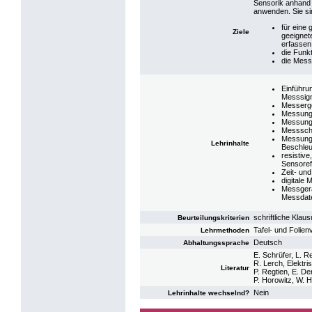
Sensorik anhand 
anwenden. Sie si
für eine
Ziele
geeignet
erfassen
die Funk
die Mess
Einführu
Messsig
Messerge
Messung 
Messung
Messscha
Messung 
Lehrinhalte
Beschleu
resistiv
Sensoref
Zeit- u
digitale 
Messgerä
Messdat
schriftliche Klau
Beurteilungskriterien
Tafel- und Folien
Lehrmethoden
Deutsch
Abhaltungssprache
E. Schrüfer, L. R
R. Lerch, Elektri
Literatur
P. Regtien, E. De
P. Horowitz, W. H
Nein
Lehrinhalte wechselnd?