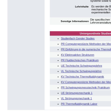
Systeme sowie fac
Es werden die B
Lehrinhalte
mechanische Sc
experimentellen
Die spezifischen
Sonstige Informationen
Lehrveranstaltun
Untergeordnete Studien
Studienfach Gender Studies
PR Computergestützte Methoden der Me
PR Einführung in die numerische Thermo
KV Elektroaktive Strukturen
PR Fluidtechnisches Praktikum
UE Technische Schwingungslehre
VL Technische Schwingungslehre
KV Technische Thermofluiddynamik
KV Computergestützte Methoden der Me
PR Schwingungsmesstechnik Praktikum
UE Strömungsmechanik 1
VL Strömungsmechanik 1
PR Thermofluiddynamik Labor