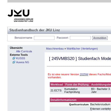
Studienhandbuch der JKU Linz
Benutzername
Passwort
Übersicht
Maschinenbau
»
Wahlfächer (Vertiefungen)
Alle Curricula
Externe Tools
[
245VMBS20
] Studienfach Model
KUSSS
Auwea NG
Es ist eine neuere Version
2025W
dieses Fachs/Mod
vorhanden.
Workload
Form der Prüfung
Ausbildungsle
Kumulative
B3 - Bachelor 3.
21 ECTS
Fachprüfung
Jahr
Detailinformationen
Bachelorstudiu
Quellcurriculum
Erlernen vertief