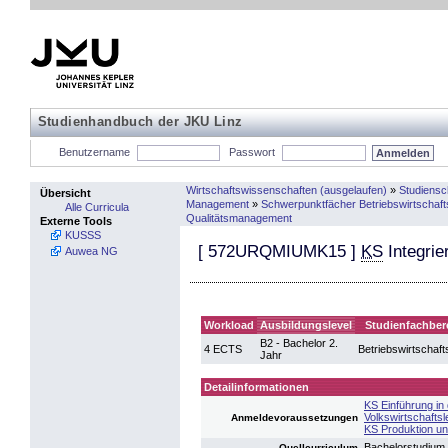
Studienhandbuch der JKU Linz
Benutzername
Passwort
Wirtschaftswissenschaften (ausgelaufen)
»
Studiens
Übersicht
Management
»
Schwerpunktfächer Betriebswirtschaft
Alle Curricula
Qualitätsmanagement
Externe Tools
KUSSS
[
572URQMIUMK15
]
KS
Integri
Auwea NG
Workload
Ausbildungslevel
Studienfachber
B2 - Bachelor 2.
4 ECTS
Betriebswirtschaft
Jahr
Detailinformationen
KS Einführung in 
Volkswirtschaftsl
Anmeldevoraussetzungen
KS Produktion un
Bachelorstudium
Quellcurriculum