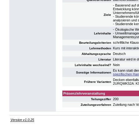
- Basierend auf 
Entwicklung könn
Unternehmensführ
Ziele
- Studierende kö
analysieren und 
- Studierende k
- Ökologische We
- Umweltmanageme
Lehrinhalte
Managementsys
schriftliche Klau
Beurteilungskriterien
Kurs mit interakt
Lehrmethoden
Deutsch
Abhaltungssprache
Literatur wird in
Literatur
Nein
Lehrinhalte wechselnd?
Es kann statt di
Sonstige Informationen
spezifischen Han
Decken ebenfalls
Frühere Varianten
2URQMKS2A: KS 
Präsenzlehrveranstaltung
200
Teilungsziffer
Zuteilung nach V
Zuteilungsverfahren
Version v1.0.25