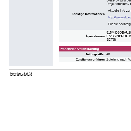
Diese LV wird be
Projektstudium /
Aktuelle Info z
Sonstige Informationen
http://www.idv.e
Für die nachfo
515MIDBDBAU2
572BSINPROU15: I
Äquivalenzen
ECTS)
Präsenzlehrveranstaltung
40
Teilungsziffer
Zuteilung nach V
Zuteilungsverfahren
Version v1.0.25