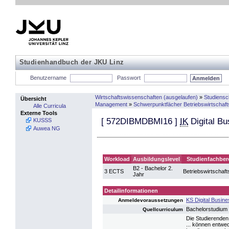
Studienhandbuch der JKU Linz
Benutzername
Passwort
Wirtschaftswissenschaften (ausgelaufen)
»
Studiens
Übersicht
Management
»
Schwerpunktfächer Betriebswirtschaft
Alle Curricula
Externe Tools
[
572DIBMDBMI16
]
IK
Digital B
KUSSS
Auwea NG
Workload
Ausbildungslevel
Studienfachber
B2 - Bachelor 2.
3 ECTS
Betriebswirtschaft
Jahr
Detailinformationen
KS Digital Busin
Anmeldevoraussetzungen
Bachelorstudium
Quellcurriculum
Die Studierenden
... können entwe