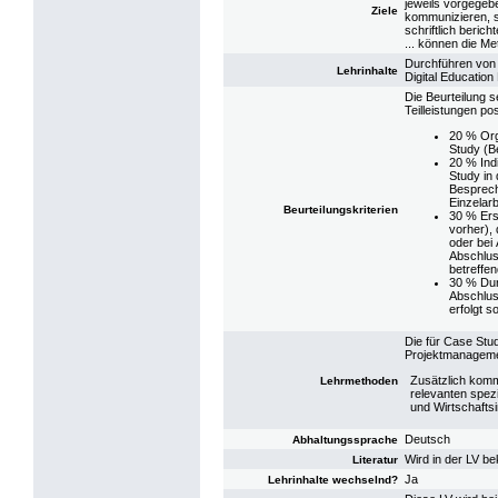
jeweils vorgege
Ziele
kommunizieren, s
schriftlich bericht
... können die 
Durchführen von 
Lehrinhalte
Digital Educatio
Die Beurteilung 
Teilleistungen pos
20 % Org
Study (B
20 % Ind
Study in
Besprech
Einzelarb
Beurteilungskriterien
30 % Ers
vorher),
oder bei
Abschlus
betreffe
30 % Dur
Abschlus
erfolgt s
Die für Case Stu
Projektmanageme
Zusätzlich komme
Lehrmethoden
relevanten spez
und Wirtschaftsi
Deutsch
Abhaltungssprache
Wird in der LV b
Literatur
Ja
Lehrinhalte wechselnd?