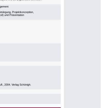
agement
otslegung, Projektkonzeption,
el) und Präsentation
fl., 2004. Verlag Schönigh.