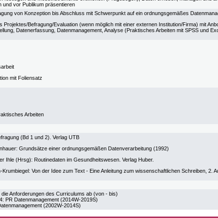
und vor Publikum präsentieren
fragung von Konzeption bis Abschluss mit Schwerpunkt auf ein ordnungsgemäßes Datenman
 Projektes/Befragung/Evaluation (wenn möglich mit einer externen Institution/Firma) mit Anb
llung, Datenerfassung, Datenmanagement, Analyse (Praktisches Arbeiten mit SPSS und Exc
sarbeit
ion mit Foliensatz
raktisches Arbeiten
efragung (Bd 1 und 2). Verlag UTB
nhauer: Grundsätze einer ordnungsgemäßen Datenverarbeitung (1992)
er Ihle (Hrsg): Routinedaten im Gesundheitswesen. Verlag Huber.
Krumbiegel: Von der Idee zum Text - Eine Anleitung zum wissenschaftlichen Schreiben, 2. Au
 die Anforderungen des Curriculums ab (von - bis)
: PR Datenmanagement (2014W-2019S)
atenmanagement (2002W-2014S)