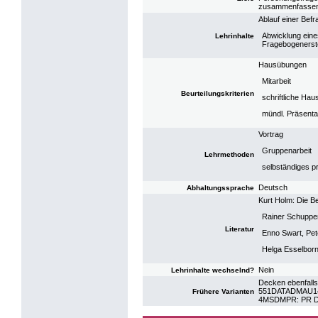
zusammenfassen 
Ablauf einer Be
Abwicklung eines
Lehrinhalte
Fragebogenerste
Hausübungen
Mitarbeit
Beurteilungskriterien
schriftliche Hau
mündl. Präsentat
Vortrag
Gruppenarbeit
Lehrmethoden
selbständiges p
Deutsch
Abhaltungssprache
Kurt Holm: Die B
Rainer Schuppe
Literatur
Enno Swart, Pet
Helga Esselborn-
Nein
Lehrinhalte wechselnd?
Decken ebenfalls
551DATADMAU14
Frühere Varianten
4MSDMPR: PR D