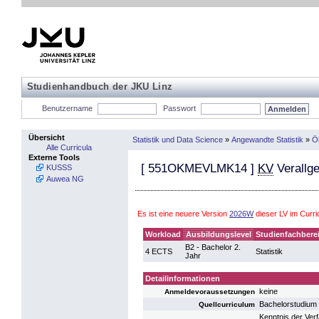
Studienhandbuch der JKU Linz
Benutzername
Passwort
Übersicht
Statistik und Data Science
»
Angewandte Statistik
»
Ö
Alle Curricula
Externe Tools
[
551OKMEVLMK14
]
KV
Verallge
KUSSS
Auwea NG
Es ist eine neuere Version
2026W
dieser LV im Curr
Workload
Ausbildungslevel
Studienfachbere
B2 - Bachelor 2.
4 ECTS
Statistik
Jahr
Detailinformationen
keine
Anmeldevoraussetzungen
Bachelorstudium 
Quellcurriculum
Kenntnis der Ver