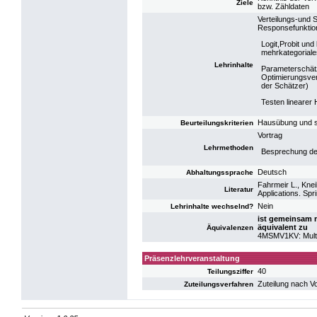
Ziele
bzw. Zähldaten
Verteilungs-und 
Responsefunktio
Logit,Probit und
mehrkategoriale
Lehrinhalte
Parameterschät
Optimierungsver
der Schätzer)
Testen linearer
Hausübung und sc
Beurteilungskriterien
Vortrag
Lehrmethoden
Besprechung de
Deutsch
Abhaltungssprache
Fahrmeir L., Kne
Literatur
Applications. Spr
Nein
Lehrinhalte wechselnd?
ist gemeinsam 
äquivalent zu
Äquivalenzen
4MSMV1KV: Multiv
Präsenzlehrveranstaltung
40
Teilungsziffer
Zuteilung nach V
Zuteilungsverfahren