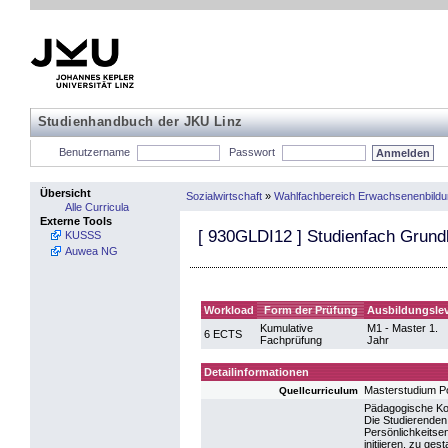
Studienhandbuch der JKU Linz
Benutzername
Passwort
Übersicht
Sozialwirtschaft
»
Wahlfachbereich Erwachsenenbild
Alle Curricula
Externe Tools
[
930GLDI12
] Studienfach Grund
KUSSS
Auwea NG
Workload
Form der Prüfung
Ausbildungslev
Kumulative
M1 - Master 1.
6 ECTS
Fachprüfung
Jahr
Detailinformationen
Masterstudium Po
Quellcurriculum
Pädagogische K
Die Studierenden 
Persönlichkeitse
initiieren, zu ges