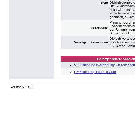
Didaktisch-meth
Ziele
Die Studierenden
kulturwissenscha
zu reflektieren 
gestalten, zu eva
Planung, Durchf
Erwachsenenbildu
Lehrinhalte
von Unterrichtsm
Schwerpunktsetz
Die Lehrveranst
erziehungswisse
Sonstige Informationen
KS Person-Schul
Untergeordnete Studien
VU Einführung in erziehungswissenschaf
UE Einführung in die Didaktik
Version v1.0.25